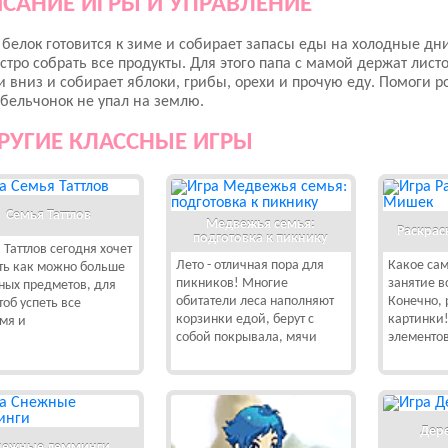
САНИЕ ИГРЫ И УПРАВЛЕНИЕ
белок готовится к зиме и собирает запасы еды на холодные д
стро собрать все продукты. Для этого папа с мамой держат листо
и вниз и собирает яблоки, грибы, орехи и прочую еду. Помоги 
бельчонок не упал на землю.
РУГИЕ КЛАССНЫЕ ИГРЫ
Семья Таттлов
Медвежья семья:
Раскрас
подготовка к пикнику
 Таттлов сегодня хочет
Лето - отличная пора для
Какое са
ть как можно больше
пикников! Многие
занятие в
ных предметов, для
обитатели леса наполняют
Конечно,
тоб успеть все
корзинки едой, берут с
картинки!
мя и
собой покрывала, мячи
элементов
Дер
нежные лемминги