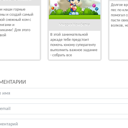
Долгое в
и наши горные
пес по кл
ны и создай самый
помогал с
ой снежный ком с
пасти ове
Миссия Конфетка
нгами и
волков, н
виками! Для этого
В этой занимательной
свой
аркаде тебе предстоит
помочь юному суперагенту
выполнить важное задание
- собрать все
МЕНТАРИИ