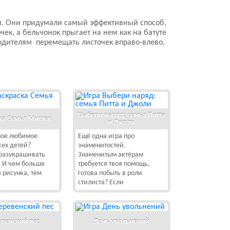
ни. Они придумали самый эффективный способ,
чек, а бельчонок прыгает на нем как на батуте
родителям перемещать листочек вправо-влево,
Выбери наряд: семья Питта
ка Семья Мишек
и Джоли
мое любимое
Ещё одна игра про
сех детей?
знаменитостей.
 разукрашивать
Знаменитым актёрам
 И чем больше
требуется твоя помощь,
 рисунка, тем
готова побыть в роли
стилиста? Если
евенский пес
День увольнений