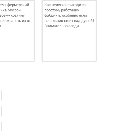
ремя фермерский
Как нелегко приходится
ичке Муссон
простому работнику
воему хозяину
фабрики, особенно если
ц и охранять их от
начальник стоит над душой!
о
Внимательно следи