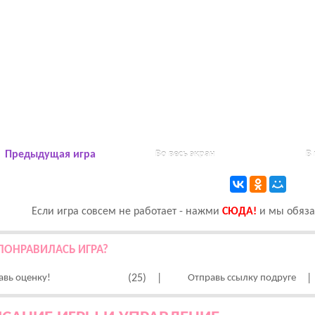
Предыдущая игра
Во весь экран
В
Если игра совсем не работает - нажми
CЮДА!
и мы обязат
ПОНРАВИЛАСЬ ИГРА?
авь оценку!
(25)
|
Отправь ссылку подруге
|