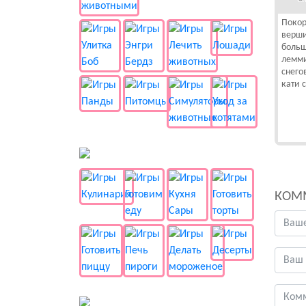
Покор
верши
больш
лемми
снего
кати 
🍔 Готовка
КОМ
👻 Разные