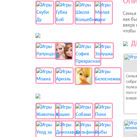
ОПИ
Семья 
как бы
вверх 
чтобы 
👸 Принцессы
Д
Семья
собра
полез
того ч
🐱 Животные
вовре
С