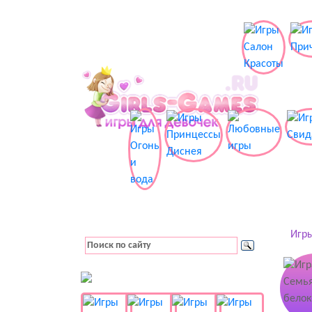
Игры
👚 Одевалки