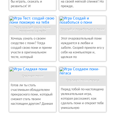
бы играть, скакать и
на своей мягкой спинке! Но
резвиться! И
прежде,
Тест: создай свою пони
Создай и позаботься о пони
похожую на тебя
Хочешь узнать о своем
Этот очаровательный пони
сходстве с пони? Тогда
нуждается в любви и
создай свою пони и прими
заботе. Скорей приюти его у
участи в оригинальном
себя на компьютере и,
тесте, который
щелкая по
Сладкая пони
Создаем пони-пегаса
Готов ли ты стать
Перед тобой по-настоящему
счастливым обладателем
увлекательная игра,
прекрасного пони, который
которая расскажет, как
сможет стать твоим
сделать пони и откроет тебе
настоящим другом? Данная
уникальную