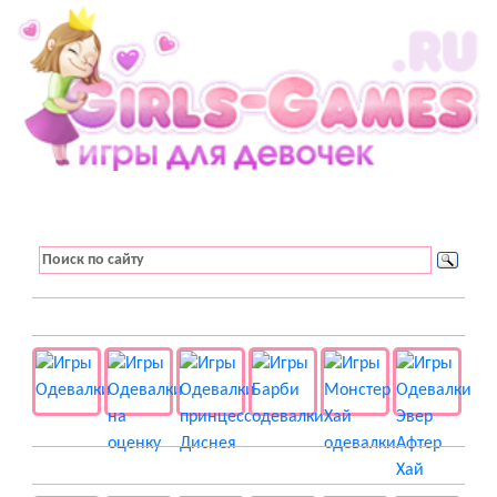
👚 Одевалки
📺 Мультики