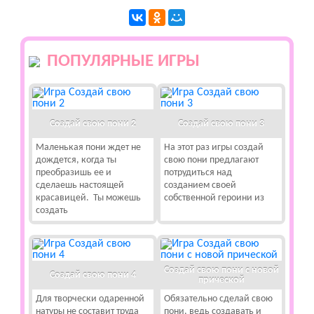
ПОПУЛЯРНЫЕ ИГРЫ
Создай свою пони 2
Создай свою пони 3
Маленькая пони ждет не
На этот раз игры создай
дождется, когда ты
свою пони предлагают
преобразишь ее и
потрудиться над
сделаешь настоящей
созданием своей
красавицей. Ты можешь
собственной героини из
создать
Создай свою пони с новой
Создай свою пони 4
прической
Для творчески одаренной
Обязательно сделай свою
натуры не составит труда
пони, ведь создавать и