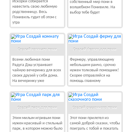
Искорки собирается
собственный мир пони в
навестить свою любимую
волшебном Понивиле. На
родственницу. Весь
выбор тебе будет
Понивиль гудит об этом с
утра
Создай комнату пони
Создай ферму для пони
Всеми любимая пони
Фермеру, управляющему
Радуга Дэш устраивает
небольшим ранчо, срочно
чайную вечеринку для всех
нужен толковый помощник!
своих друзей у себя дома.
Скорее отправляйся на
На вечеринку уже
помощь главному
Создай парк для пони
Создай сказочного пони
Этим милым игривым пони
Этот пони прилетел из
нужен красивый и стильный
самой доброй сказки, чтобы
парк, в котором можно было
поиграть с тобой и покатать