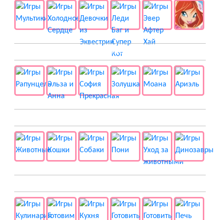
👸 Принцессы
🐱 Животные
🍔 Готовка