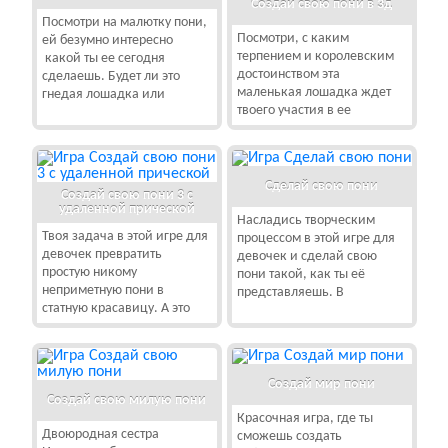
Создай свою пони в 3д
Посмотри на малютку пони,
Посмотри, с каким
ей безумно интересно
терпением и королевским
какой ты ее сегодня
достоинством эта
сделаешь. Будет ли это
маленькая лошадка ждет
гнедая лошадка или
твоего участия в ее
Сделай свою пони
Создай свою пони 3 с
удаленной прической
Насладись творческим
Твоя задача в этой игре для
процессом в этой игре для
девочек превратить
девочек и сделай свою
простую никому
пони такой, как ты её
неприметную пони в
представляешь. В
статную красавицу. А это
Создай мир пони
Создай свою милую пони
Красочная игра, где ты
Двоюродная сестра
сможешь создать