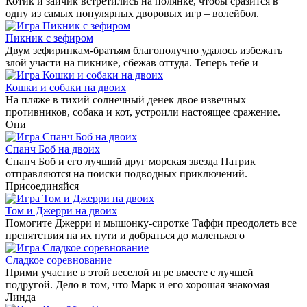
Котик и зайчик встретились на полянке, чтобы сразится в
одну из самых популярных дворовых игр – волейбол.
Пикник с зефиром
Двум зефиринкам-братьям благополучно удалось избежать
злой участи на пикнике, сбежав оттуда. Теперь тебе и
Кошки и собаки на двоих
На пляже в тихий солнечный денек двое извечных
противников, собака и кот, устроили настоящее сражение.
Они
Спанч Боб на двоих
Спанч Боб и его лучший друг морская звезда Патрик
отправляются на поиски подводных приключений.
Присоединяйся
Том и Джерри на двоих
Помогите Джерри и мышонку-сиротке Таффи преодолеть все
препятствия на их пути и добраться до маленького
Сладкое соревнование
Прими участие в этой веселой игре вместе с лучшей
подругой. Дело в том, что Марк и его хорошая знакомая
Линда