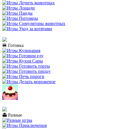
🍔 Готовка
👻 Разные