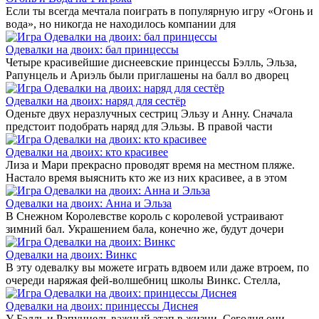
Если ты всегда мечтала поиграть в популярную игру «Огонь и
вода», но никогда не находилось компании для
Одевалки на двоих: бал принцессы
Четыре красивейшие диснеевские принцессы Бэлль, Эльза,
Рапунцель и Ариэль были приглашены на балл во дворец
Одевалки на двоих: наряд для сестёр
Оденьте двух неразлучных сестриц Эльзу и Анну. Сначала
предстоит подобрать наряд для Эльзы. В правой части
Одевалки на двоих: кто красивее
Лиза и Мари прекрасно проводят время на местном пляже.
Настало время выяснить кто же из них красивее, а в этом
Одевалки на двоих: Анна и Эльза
В Снежном Королевстве король с королевой устраивают
зимний бал. Украшением бала, конечно же, будут дочери
Одевалки на двоих: Винкс
В эту одевалку вы можете играть вдвоем или даже втроем, по
очереди наряжая фей-волшебниц школы Винкс. Стелла,
Одевалки на двоих: принцессы Диснея
У Бэлль и Рапунцель важный этап в жизни. Сегодня они