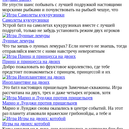
Не упусти шанс побывать с лучшей подружкой настоящими
морскими рыбками и почувствовать на рыбьей чешуе, что
Самолеты кукурузники
Устрой батл на самолетах кукурузниках вместе с лучшей
подругой, только не забудь установить режим двух игроков
Лунные лемуры
Что ты заешь о лунных лемурах? Если ничего не знаешь, тогда
отправляйся вместе с ними навстречу невероятным
Принц и принцесса на двоих
Добро пожаловать во фруктовое королевство, где тебе
предстоит познакомиться с принцем, принцессой и их
Инопланетяне на двоих
Это батл настоящих пришельцев Замочные-скважины. Игра
рассчитана на двух, трех и даже четырех игроков, хотя
Марио и Луиджи против пришельцев
Марио и Луиджи снова оказались в центре событий. На этот
раз планету атаковали вражеские грибонойды, а тебе и
Игры на двоих: котобой
Коты сегодня не в духе, они рассорились и устроили бои без