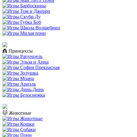
👸 Принцессы
🐱 Животные