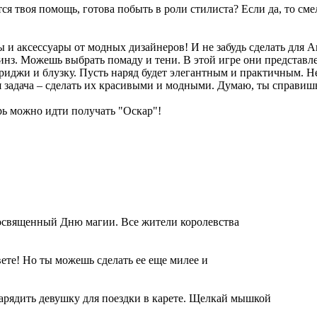
ся твоя помощь, готова побыть в роли стилиста? Если да, то с
 аксессуары от модных дизайнеров! И не забудь сделать для А
з. Можешь выбрать помаду и тени. В этой игре они представлен
риджи и блузку. Пусть наряд будет элегантным и практичным. Не
 задача – сделать их красивыми и модными. Думаю, ты справишь
ерь можно идти получать "Оскар"!
посвященный Дню магии. Все жители королевства
ете! Но ты можешь сделать ее еще милее и
нарядить девушку для поездки в карете. Щелкай мышкой