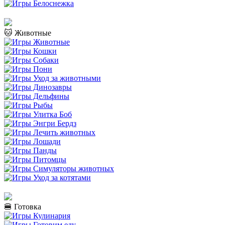
🐱 Животные
🍔 Готовка