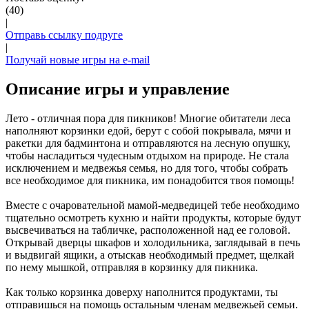
(40)
|
Отправь ссылку подруге
|
Получай новые игры на e-mail
Описание игры и управление
Лето - отличная пора для пикников! Многие обитатели леса
наполняют корзинки едой, берут с собой покрывала, мячи и
ракетки для бадминтона и отправляются на лесную опушку,
чтобы насладиться чудесным отдыхом на природе. Не стала
исключением и медвежья семья, но для того, чтобы собрать
все необходимое для пикника, им понадобится твоя помощь!
Вместе с очаровательной мамой-медведицей тебе необходимо
тщательно осмотреть кухню и найти продукты, которые будут
высвечиваться на табличке, расположенной над ее головой.
Открывай дверцы шкафов и холодильника, заглядывай в печь
и выдвигай ящики, а отыскав необходимый предмет, щелкай
по нему мышкой, отправляя в корзинку для пикника.
Как только корзинка доверху наполнится продуктами, ты
отправишься на помощь остальным членам медвежьей семьи.