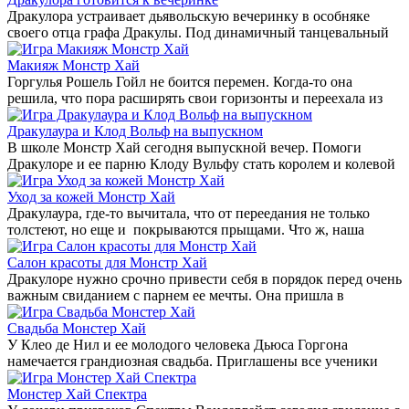
Дракулора устраивает дьявольскую вечеринку в особняке
своего отца графа Дракулы. Под динамичный танцевальный
Макияж Монстр Хай
Горгулья Рошель Гойл не боится перемен. Когда-то она
решила, что пора расширять свои горизонты и переехала из
Дракулаура и Клод Вольф на выпускном
В школе Монстр Хай сегодня выпускной вечер. Помоги
Дракулоре и ее парню Клоду Вульфу стать королем и колевой
Уход за кожей Монстр Хай
Дракулаура, где-то вычитала, что от переедания не только
толстеют, но еще и покрываются прыщами. Что ж, наша
Салон красоты для Монстр Хай
Дракулоре нужно срочно привести себя в порядок перед очень
важным свиданием с парнем ее мечты. Она пришла в
Свадьба Монстер Хай
У Клео де Нил и ее молодого человека Дьюса Горгона
намечается грандиозная свадьба. Приглашены все ученики
Монстер Хай Спектра