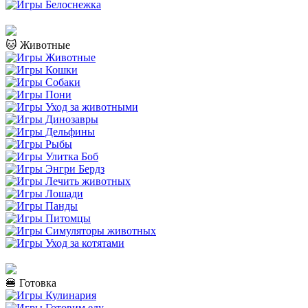
🐱 Животные
🍔 Готовка