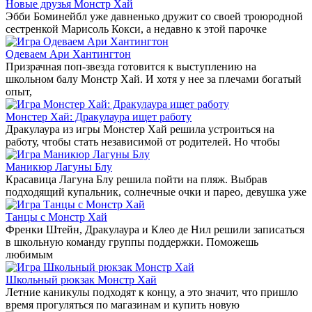
Новые друзья Монстр Хай
Эбби Боминейбл уже давненько дружит со своей троюродной
сестренкой Марисоль Кокси, а недавно к этой парочке
Одеваем Ари Хантингтон
Призрачная поп-звезда готовится к выступлению на
школьном балу Монстр Хай. И хотя у нее за плечами богатый
опыт,
Монстер Хай: Дракулаура ищет работу
Дракулаура из игры Монстер Хай решила устроиться на
работу, чтобы стать независимой от родителей. Но чтобы
Маникюр Лагуны Блу
Красавица Лагуна Блу решила пойти на пляж. Выбрав
подходящий купальник, солнечные очки и парео, девушка уже
Танцы с Монстр Хай
Френки Штейн, Дракулаура и Клео де Нил решили записаться
в школьную команду группы поддержки. Поможешь
любимым
Школьный рюкзак Монстр Хай
Летние каникулы подходят к концу, а это значит, что пришло
время прогуляться по магазинам и купить новую