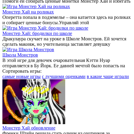
Помоги ей собирать ценные монетки Монстер Хай и избегать
Монстер Хай на роликах
Оперетта попала в подземелье – она катается здесь на роликах
и собирает ценные бонусы.Управляй этой
Монстер Хай: бродилки по школе
Дракулаура скучает на уроке в Школе Монстров. Ей хочется
сделать макияж, но учительница заставляет девушку
Школа Монстров
В этой игре для девочек очаровательная Кэтти Нуар
отправляется в Бу Йорк. Ее давней мечтой было попасть на
Сортировать игры:
самые новые игры
с лучшими оценками
в какие чаще играли
Монстер Хай обновление
Френки Штейн решила стать одним из охотников за