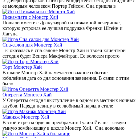
У дочери призраков Спектры Вондергейст сегодня свидание с
ее молодым человеком Портер Гейсом. Она пришла в
Пижампати с Монстр Хай
Пошали вместе с Дракулаурой на пижамной вечеринке,
которую устроила ее лучшая подружка Френки Штейн и
Лагуна
Спа-салон для Монстер Хай
Ты оказалась в спа-салоне Монстр Хай и твоей клиенткой
сегодня будет Венера Макфлайтрап. Ее волосам просто
Торт Монстер Хай
В школе Монстр Хай намечается важное событие –
юбилейная дата со дня основания заведения. В связи с этим
было
Оперетта Монстер Хай
У Оперетты сегодня выступление в одном из местных ночных
клубов. Наряди певицу в ее любимый наряд в стиле
Макияж Монстер Хай
В этой игре ты будешь преображать Гулию Йелпс – самую
умную зомби-няшку в школе Монстр Хай. Она довольно