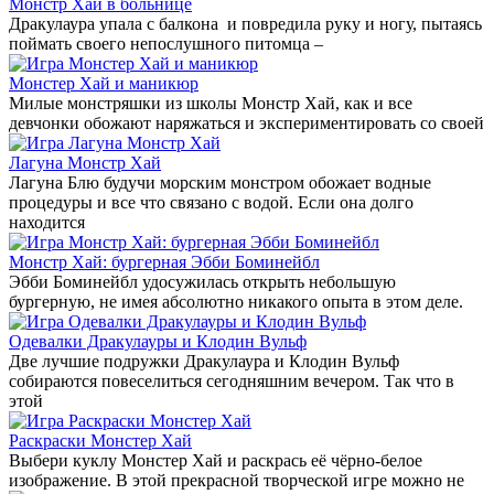
Монстр Хай в больнице
Дракулаура упала с балкона и повредила руку и ногу, пытаясь
поймать своего непослушного питомца –
Монстер Хай и маникюр
Милые монстряшки из школы Монстр Хай, как и все
девчонки обожают наряжаться и экспериментировать со своей
Лагуна Монстр Хай
Лагуна Блю будучи морским монстром обожает водные
процедуры и все что связано с водой. Если она долго
находится
Монстр Хай: бургерная Эбби Боминейбл
Эбби Боминейбл удосужилась открыть небольшую
бургерную, не имея абсолютно никакого опыта в этом деле.
Одевалки Дракулауры и Клодин Вульф
Две лучшие подружки Дракулаура и Клодин Вульф
собираются повеселиться сегодняшним вечером. Так что в
этой
Раскраски Монстер Хай
Выбери куклу Монстер Хай и раскрась её чёрно-белое
изображение. В этой прекрасной творческой игре можно не