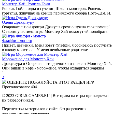
Монстер Хай: Рошель Гойл
Рошель Гойл - одна из учениц Школы монстров. Рошель -
горгулья, живущая на крыше парижского собора Нотр-Дам. И,
Одень Дракулауру
Очаровательной дочери Дракулы срочно нужна твоя помощь!
С твоим участием игры Монстер Хай помогут ей подобрать
Флаффи - монстр
Привет, девченки. Меня зовут Флаффи, я собираюсь поступать
в школу монстров. У меня необычные родители:
Мороженое для Монстер Хай
Дракулаура и Оперетта - это девчонки из школы Монстер Хай.
Они зашли в кафе - мороженое, чтобы охладиться жарким
1
2
ОЦЕНИТЕ ПОЖАЛУЙСТА ЭТОТ РАЗДЕЛ ИГР
Проголосовало: 404
© 2023 GIRLS-GAMES.RU | Все права на игры принадлежат
их разработчикам.
Перепечатка материалов с сайта без разрешения
администрации запрещена.