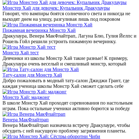
Монстер Хай для девочек: Купальник Дракулауры
Говорят, что вампиры боятся солнечного света и никогда не
выходят днем на улицу, разгуливая лишь под покровом
Пижамная вечеринка Монстр Хай
Дракулаура, Венера МакФлайтрап, Лагуна Блю, Гулия Йелпс и
Рошель Гойл решили устроить пижамную вечеринку.
Монстр Хай тест
Девчонки из школы Монстр Хай такие разные! К примеру,
Дракулаура очень веселый и смешливый монстр, который
Тату-салон для Монстр Хай
Добро пожаловать в модный тату-салон Джиджи Грант, где
каждая ученица школы Монстр Хай сможет сделать себе
Монстр Хай: маджонг
В школе Монстр Хай проходят соревнования по настольным
играм. Пока остальные ученики активно борются за победу
Венера МакФлайтрап
Венера МакФлайтрап назначила встречу Дракулауре, чтобы
обсудить с ней насущную проблему загрязнения планеты.