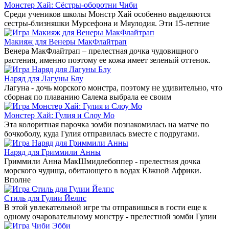
Монстер Хай: Сёстры-оборотни Чиби
Среди учеников школы Монстр Хай особенно выделяются
сестры-близняшки Мурсефона и Мяулодия. Эти 15-летние
Макияж для Венеры МакФлайтрап
Венера МакФлайтрап – прелестная дочка чудовищного
растения, именно поэтому ее кожа имеет зеленый оттенок.
Наряд для Лагуны Блу
Лагуна - дочь морского монстра, поэтому не удивительно, что
сборная по плаванию Салема выбрала ее своим
Монстер Хай: Гулия и Слоу Мо
Эта колоритная парочка зомби познакомилась на матче по
бочкоболу, куда Гулия отправилась вместе с подругами.
Наряд для Гриммили Анны
Гриммили Анна МакШмидлебоппер - прелестная дочка
морского чудища, обитающего в водах Южной Африки.
Вполне
Стиль для Гулии Йелпс
В этой увлекательной игре ты отправишься в гости еще к
одному очаровательному монстру - прелестной зомби Гулии