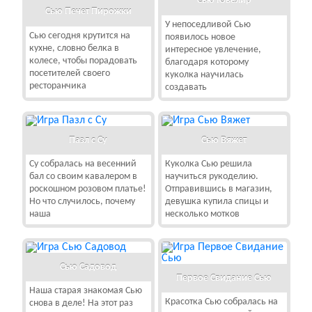
Сью Ювелир
Сью Печет Пирожки
У непоседливой Сью
Сью сегодня крутится на
появилось новое
кухне, словно белка в
интересное увлечение,
колесе, чтобы порадовать
благодаря которому
посетителей своего
куколка научилась
ресторанчика
создавать
Пазл с Су
Сью Вяжет
Су собралась на весенний
Куколка Сью решила
бал со своим кавалером в
научиться рукоделию.
роскошном розовом платье!
Отправившись в магазин,
Но что случилось, почему
девушка купила спицы и
наша
несколько мотков
Сью Садовод
Первое Свидание Сью
Наша старая знакомая Сью
Красотка Сью собралась на
снова в деле! На этот раз