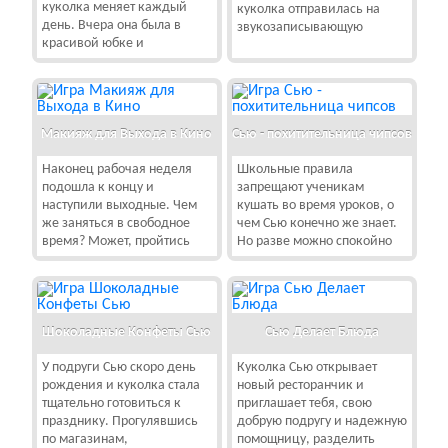
куколка меняет каждый
куколка отправилась на
день. Вчера она была в
звукозаписывающую
красивой юбке и
Макияж для Выхода в Кино
Сью - похитительница чипсов
Наконец рабочая неделя
Школьные правила
подошла к концу и
запрещают ученикам
наступили выходные. Чем
кушать во время уроков, о
же заняться в свободное
чем Сью конечно же знает.
время? Может, пройтись
Но разве можно спокойно
Шоколадные Конфеты Сью
Сью Делает Блюда
У подруги Сью скоро день
Куколка Сью открывает
рождения и куколка стала
новый ресторанчик и
тщательно готовиться к
приглашает тебя, свою
празднику. Прогулявшись
добрую подругу и надежную
по магазинам,
помощницу, разделить