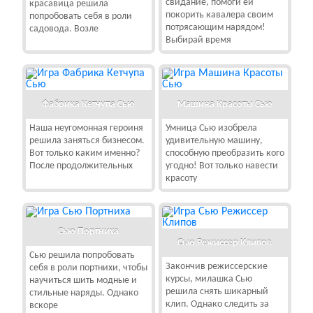
свидание, помоги ей
красавица решила
покорить кавалера своим
попробовать себя в роли
потрясающим нарядом!
садовода. Возле
Выбирай время
Фабрика Кетчупа Сью
Машина Красоты Сью
Наша неугомонная героиня
Умница Сью изобрела
решила заняться бизнесом.
удивительную машину,
Вот только каким именно?
способную преобразить кого
После продолжительных
угодно! Вот только навести
красоту
Сью Портниха
Сью Режиссер Клипов
Сью решила попробовать
Закончив режиссерские
себя в роли портнихи, чтобы
курсы, милашка Сью
научиться шить модные и
решила снять шикарный
стильные наряды. Однако
клип. Однако следить за
вскоре