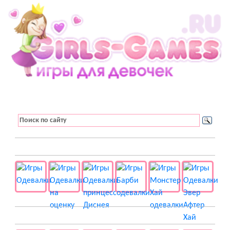
👚 Одевалки
📺 Мультики