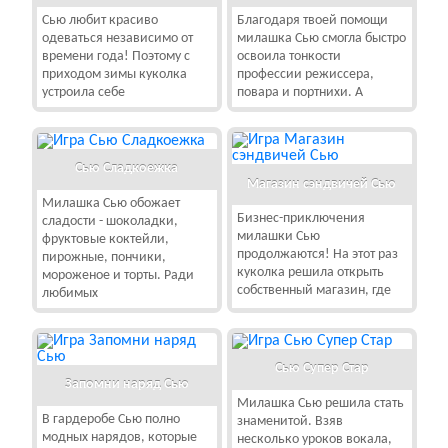
Сью любит красиво
Благодаря твоей помощи
одеваться независимо от
милашка Сью смогла быстро
времени года! Поэтому с
освоила тонкости
приходом зимы куколка
профессии режиссера,
устроила себе
повара и портнихи. А
Сью Сладкоежка
Магазин сэндвичей Сью
Милашка Сью обожает
Бизнес-приключения
сладости - шоколадки,
милашки Сью
фруктовые коктейли,
продолжаются! На этот раз
пирожные, пончики,
куколка решила открыть
мороженое и торты. Ради
собственный магазин, где
любимых
Сью Супер Стар
Запомни наряд Сью
Милашка Сью решила стать
В гардеробе Сью полно
знаменитой. Взяв
модных нарядов, которые
несколько уроков вокала,