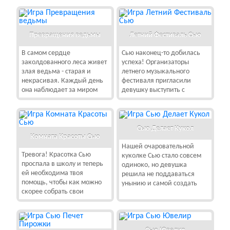
Превращения ведьмы
Летний Фестиваль Сью
В самом сердце
Сью наконец-то добилась
заколдованного леса живет
успеха! Организаторы
злая ведьма - старая и
летнего музыкального
некрасивая. Каждый день
фестиваля пригласили
она наблюдает за миром
девушку выступить с
Сью Делает Кукол
Комната Красоты Сью
Нашей очаровательной
Тревога! Красотка Сью
куколке Сью стало совсем
проспала в школу и теперь
одиноко, но девушка
ей необходима твоя
решила не поддаваться
помощь, чтобы как можно
унынию и самой создать
скорее собрать свои