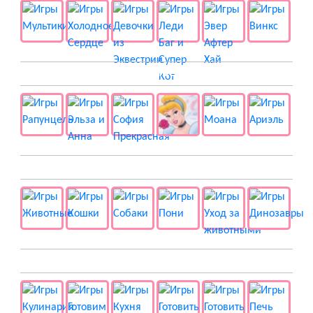
👸 Принцессы
🐱 Животные
🍔 Готовка