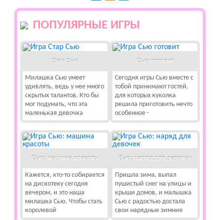
ПОПУЛЯРНЫЕ ИГРЫ
Стар Сью
Сью готовит
Милашка Сью умеет
Сегодня игры Сью вместе с
удивлять, ведь у нее много
тобой принимают гостей,
скрытых талантов. Кто бы
для которых куколка
мог подумать, что эта
решила приготовить нечто
маленькая девочка
особенное -
Сью: машина красоты
Сью: наряд для девочек
Кажется, кто-то собирается
Пришла зима, выпал
на дискотеку сегодня
пушистый снег на улицы и
вечером, и это наша
крыши домов, и малышка
милашка Сью. Чтобы стать
Сью с радостью достала
королевой
свои нарядные зимние