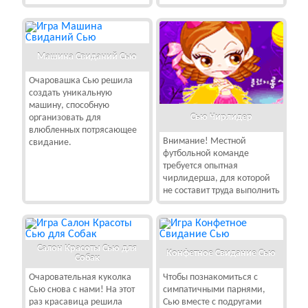
Машина Свиданий Сью
Очаровашка Сью решила
создать уникальную
машину, способную
Сью Чирлидер
организовать для
влюбленных потрясающее
Внимание! Местной
свидание.
футбольной команде
требуется опытная
чирлидерша, для которой
не составит труда выполнить
Салон Красоты Сью для
Конфетное Свидание Сью
Собак
Очаровательная куколка
Чтобы познакомиться с
Сью снова с нами! На этот
симпатичными парнями,
раз красавица решила
Сью вместе с подругами