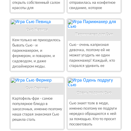
открыть собственный салон
отправилась на конфетное
красоты для
свидание, которое
Сью Певица
Парикмахер для Сью
Кем только не приходилось
Сью - очень капризная
бывать Сью - и
девочка, поэтому ей не
парикмахером, и
может угодить ни один
фермером, и поваром, и
парикмахер! Каждый, кто
садоводом, и даже
старался удивить ее
дизайнером моды.
Сью Фермер
Одень подругу Сью
Картофель-фри - самое
Сью знает толк в моде,
популярное блюдо в
именно поэтому ее подруги
закусочных, именно поэтому
нередко обращаются к ней
наша старая знакомая Сью
за помощью. Кто-то просит
решила стать
посоветовать