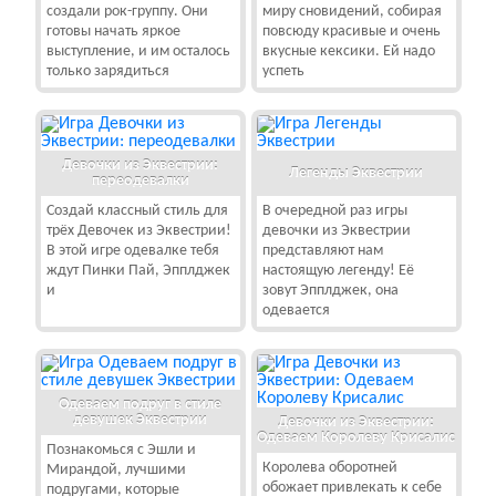
создали рок-группу. Они
миру сновидений, собирая
готовы начать яркое
повсюду красивые и очень
выступление, и им осталось
вкусные кексики. Ей надо
только зарядиться
успеть
Девочки из Эквестрии:
Легенды Эквестрии
переодевалки
Создай классный стиль для
В очередной раз игры
трёх Девочек из Эквестрии!
девочки из Эквестрии
В этой игре одевалке тебя
представляют нам
ждут Пинки Пай, Эпплджек
настоящую легенду! Её
и
зовут Эпплджек, она
одевается
Одеваем подруг в стиле
девушек Эквестрии
Девочки из Эквестрии:
Одеваем Королеву Крисалис
Познакомься с Эшли и
Королева оборотней
Мирандой, лучшими
обожает привлекать к себе
подругами, которые