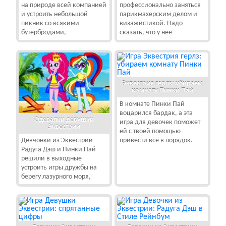
на природе всей компанией
профессионально заняться
и устроить небольшой
парикмахерским делом и
пикник со всякими
визажистикой. Надо
бутербродами,
сказать, что у нее
Эквестрия герлз: убираем
комнату Пинки Пай
В комнате Пинки Пай
воцарился бардак, а эта
Одевалки девушки
игра для девочек поможет
Эквестрии
ей с твоей помощью
Девчонки из Эквестрии
привести всё в порядок.
Радуга Дэш и Пинки Пай
решили в выходные
устроить игры дружбы на
берегу лазурного моря,