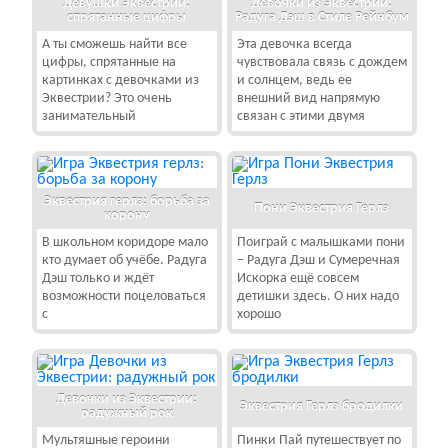
Девушки Эквестрии:
Девочки из Эквестрии:
спрятанные цифры
Радуга Дэш в Стиле Рейнбум
А ты сможешь найти все
Эта девочка всегда
цифры, спрятанные на
чувствовала связь с дождем
картинках с девочками из
и солнцем, ведь ее
Эквестрии? Это очень
внешний вид напрямую
занимательный
связан с этими двумя
Эквестрия герлз: борьба за
Пони Эквестрия Герлз
корону
В школьном коридоре мало
Поиграй с малышками пони
кто думает об учёбе. Радуга
– Радуга Дэш и Сумеречная
Дэш только и ждёт
Искорка ещё совсем
возможности поцеловаться
детишки здесь. О них надо
с
хорошо
Девочки из Эквестрии:
Эквестрия Герлз бродилки
радужный рок
Мультяшные героини
Пинки Пай путешествует по