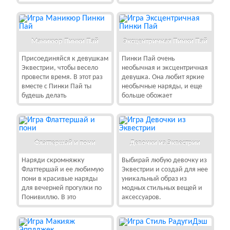
Маникюр Пинки Пай
Эксцентричная Пинки Пай
Присоединяйся к девушкам
Пинки Пай очень
Эквестрии, чтобы весело
необычная и эксцентричная
провести время. В этот раз
девушка. Она любит яркие
вместе с Пинки Пай ты
необычные наряды, и еще
будешь делать
больше обожает
Флаттершай и пони
Девочки из Эквестрии
Наряди скромняжку
Выбирай любую девочку из
Флаттершай и ее любимую
Эквестрии и создай для нее
пони в красивые наряды
уникальный образ из
для вечерней прогулки по
модных стильных вещей и
Понивиллю. В это
аксессуаров.