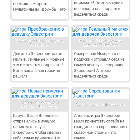
внимание! Помимо яркой
обожают смотреть
внешности она старается
мультфильмы "Дружба – это
выделиться среди
Преображение в девушку
Реальный макияж для
Эквестрии
девочек Эквестрии
Девушки Эквестрии такие
Сумеречная Искорка и ее
милые, стильные и модные,
подружки отправляются на
что им хочется подражать!
самую веселую вечеринку
Вот и наша юная героиня
Эквестрии! А чтобы
решила
выделиться среди
Новые прически для
Соревнования Эквестрии
девушек Эквестрии
Радуга Дэш и Эпплджек
А теперь игры Эквестрия
отправились в лучшую
Герлз приветствуют тебя на
парикмахерскую
грандиозных соревнованиях
Эквестрии, чтобы сделать
сказочной страны - это
себе новые прически. Не
самое