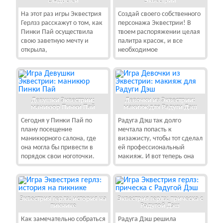
сладостей
Эквестрии
На этот раз игры Эквестрия
Создай своего собственного
Герлзз расскажут о том, как
персонажа Эквестрии! В
Пинки Пай осуществила
твоем распоряжении целая
свою заветную мечту и
палитра красок, и все
открыла,
необходимое
Девушки Эквестрии:
Девочки из Эквестрии:
маникюр Пинки Пай
макияж для Радуги Дэш
Сегодня у Пинки Пай по
Радуга Дэш так долго
плану посещение
мечтала попасть к
маникюрного салона, где
визажисту, чтобы тот сделал
она могла бы привести в
ей профессиональный
порядок свои ноготочки.
макияж. И вот теперь она
Эквестрия герлз: история на
Эквестрия герлз: прическа с
пикнике
Радугой Дэш
Как замечательно собраться
Радуга Дэш решила