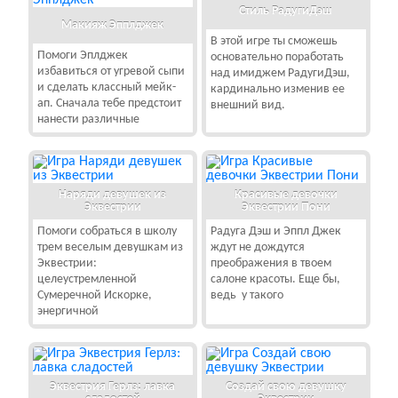
Стиль РадугиДэш
Макияж Эпплджек
В этой игре ты сможешь
Помоги Эплджек
основательно поработать
избавиться от угревой сыпи
над имиджем РадугиДэш,
и сделать классный мейк-
кардинально изменив ее
ап. Сначала тебе предстоит
внешний вид.
нанести различные
Наряди девушек из
Красивые девочки
Эквестрии
Эквестрии Пони
Помоги собраться в школу
Радуга Дэш и Эппл Джек
трем веселым девушкам из
ждут не дождутся
Эквестрии:
преображения в твоем
целеустремленной
салоне красоты. Еще бы,
Сумеречной Искорке,
ведь у такого
энергичной
Эквестрия Герлз: лавка
Создай свою девушку