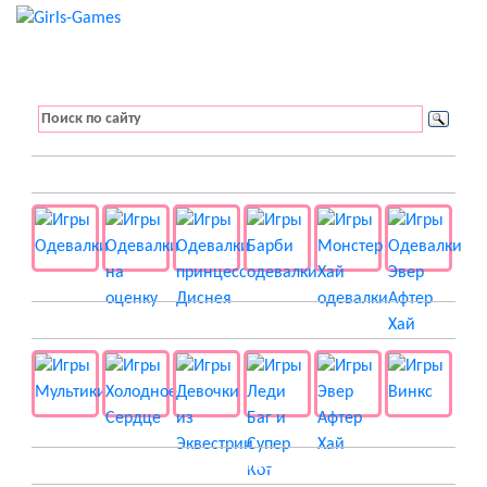
👚 Одевалки
📺 Мультики
👸 Принцессы