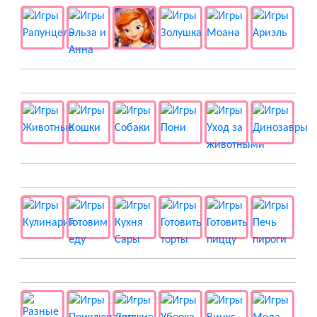
🐱 Животные
🍔 Готовка
👻 Разные