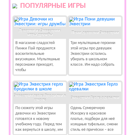
ПОПУЛЯРНЫЕ ИГРЫ
Девочки из Эквестрии:
Пони девушки Эквестрии
игры дружбы
В магазине сладостей
Три мультяшные героини
Пинки Пай продаются
этой игры про девушек
восхитительные
Эквестрии остались
вкусняшки. Мультяшные
убирать в школьном
персонажи приходят,
классе. Им надо собрать
чтобы
Эквестрия герлз бродилки в
Эквестрия Герлз одевалки
школе
По сюжету этой игры
Одень Сумеречную
девочки из Эквестрии
Искорку в красивое
готовятся к новому
платье, подбери для неё
учебному году. Перед тем
изящные туфельки, смени
как вернуться в школу, им
стиль её причёски – все