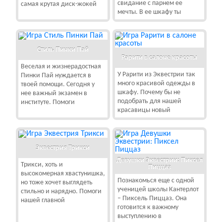
свидание с парнем ее
самая крутая диск-жокей
мечты. В ее шкафу ты
Стиль Пинки Пай
Рарити в салоне красоты
Веселая и жизнерадостная
У Рарити из Эквестрии так
Пинки Пай нуждается в
много красивой одежды в
твоей помощи. Сегодня у
шкафу. Почему бы не
нее важный экзамен в
подобрать для нашей
институте. Помоги
красавицы новый
Эквестрия Трикси
Девушки Эквестрии: Пиксел
Трикси, хоть и
Пиццаз
высокомерная хвастунишка,
Познакомься еще с одной
но тоже хочет выглядеть
ученицей школы Кантерлот
стильно и нарядно. Помоги
– Пиксель Пиццаз. Она
нашей главной
готовится к важному
выступлению в