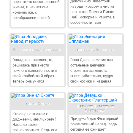
Девочки из Эквестрии
пора что-то менять в своей
наводят красоту и чистят
жизни, и начнет она,
перышки. Помоги Пинки
конечно же, с
Пай, Искорке и Рарити. В
преображения своей
особенности твоя
Эпплджек наводит красоту
Эквестрия Эпплджек
Эпплджек, наконец-то,
Эппл Джек, заметив как
решилась привнести
остальные девушки
немного женственности в
стремятся выглядеть
свой ковбойский образ.
сногсшибательно, пудря
Теперь она учится
свои носики и надевая
Винил Скретч
Девушки Эквестрии:
Флаттершай
Кто еще не знаком с
Придумай для Флаттершай
диджеем Винил Скретч?
романтичный наряд, ведь
Настало время
сегодня ее ожидает
познакомиться. Ведь она