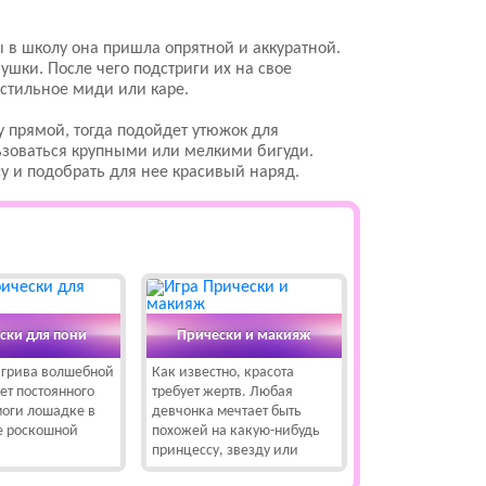
 в школу она пришла опрятной и аккуратной.
ки. После чего подстриги их на свое
стильное миди или каре.
у прямой, тогда подойдет утюжок для
ьзоваться крупными или мелкими бигуди.
ису и подобрать для нее красивый наряд.
ски для пони
Прически и макияж
 грива волшебной
Как известно, красота
ет постоянного
требует жертв. Любая
моги лошадке в
девчонка мечтает быть
ее роскошной
похожей на какую-нибудь
принцессу, звезду или