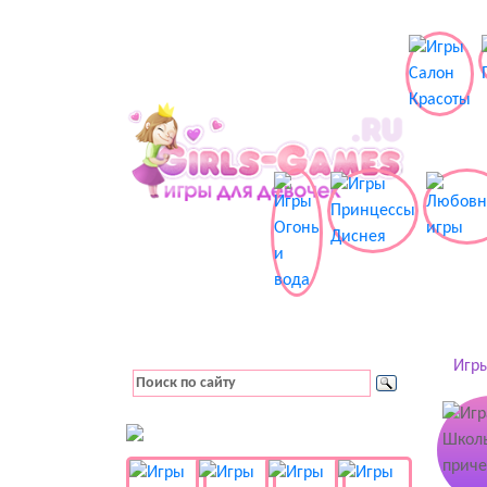
Игры
👚 Одевалки