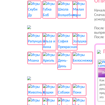
ОПИ
Началс
Сначал
усмотр
👸 Принцессы
После 
выпря
После 
Д
🐱 Животные
Как
дел
рук
пре
это