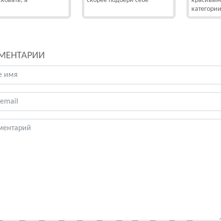
сковать, а
скорее подбери себе
красивым
категори
МЕНТАРИИ