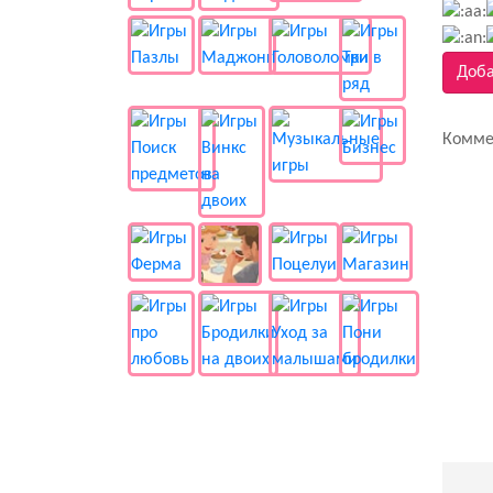
Доба
Комме