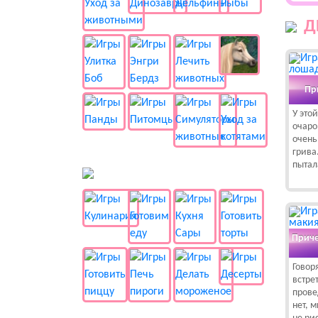
Д
Пр
У это
очаро
очень
грива
пытал
🍔 Готовка
Приче
Говор
встрет
прове
нет, 