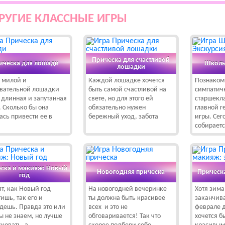
РУГИЕ КЛАССНЫЕ ИГРЫ
Прическа для счастливой
ическа для лошади
Школь
лошадки
й милой и
Каждой лошадке хочется
Познаком
вательной лошадки
быть самой счастливой на
симпатич
 длинная и запутанная
свете, но для этого ей
старшекл
. Сколько бы она
обязательно нужен
главной 
ась привести ее в
бережный уход, забота
игры. Сег
собирает
ска и макияж: Новый
Новогодняя прическа
Прическ
год
ят, как Новый год
На новогодней вечеринке
Хотя зима
ишь, так его и
ты должна быть красивее
заканчива
дешь. Правда это или
всех и это не
феврале 
мы не знаем, но лучше
обговаривается! Так что
хочется б