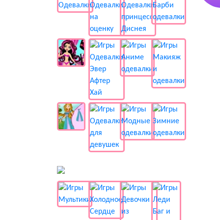
📺 Мультики