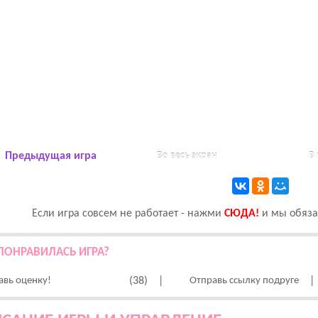
Предыдущая игра
Во весь экран
В
Если игра совсем не работает - нажми
CЮДА!
и мы обязат
ПОНРАВИЛАСЬ ИГРА?
авь оценку!
(38)
|
Отправь ссылку подруге
|