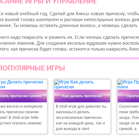
САНИЕ ИГРЫ И УПРАВЛЕНИЕ
я новый учебный год. Сделай для Алисы новую прическу, чтобы
а вымой голову шампунем и расчеши непослушные волосы девуш
ение. Ты можешь оставить длинные волосы, а можешь сделать 
чего надо покрасить и уложить их. Если хочешь сделать прическ
мления локонов. Для создания веселых кудряшек нужно воспол
того, как прическа будет готова, останется только накрасить Ал
ПОПУЛЯРНЫЕ ИГРЫ
елать прически самим
Как делать прически
Приче
 же весело и интересно
В этой игре для девочек ты
Сказочная
ать прически своими
научишься делать
пони требу
ами! В этой игре тебе
эксклюзивные прически,
ухода. По
дстоит освоить именно
как на каждый день, так и
уходе за 
для выхода в свет.
гривой, а