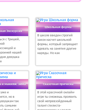
Школьная форма
ная Экскурсия
В школе введен строгий
ься с Тришей,
закон насчет школьной
ной
формы, который запрещает
ассницей и
одевать на занятия другие
героиней нашей
наряды. Но как
одня девушка
ся
а и макияж: зима
Сказочная прическа
 уже и
В этой красочной онлайн-
ется, но в
игре ты сможешь проявить
девушкам так
свой непревзойденный
ыть самыми
талант стилиста-