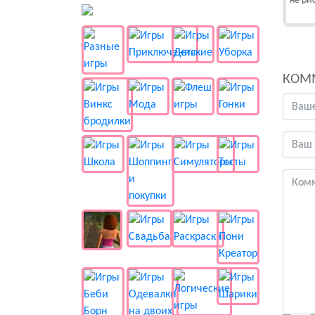
не ри
👻 Разные
КОМ