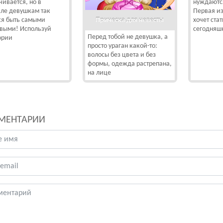
чивается, но в
нуждаютс
ле девушкам так
Первая из
Прическа для невесты
ся быть самыми
хочет ста
выми! Используй
сегодняшн
Перед тобой не девушка, а
ории
просто ураган какой-то:
волосы без цвета и без
формы, одежда растрепана,
на лице
МЕНТАРИИ