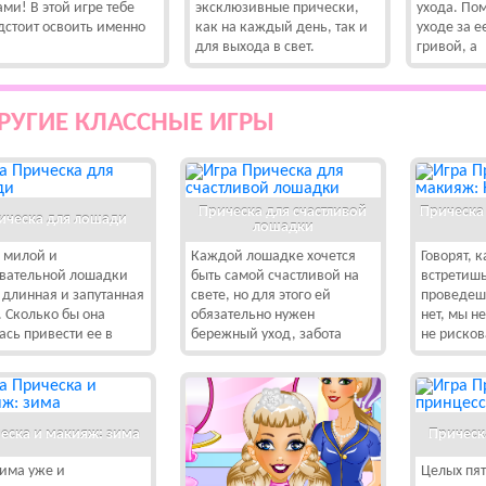
ами! В этой игре тебе
эксклюзивные прически,
ухода. По
дстоит освоить именно
как на каждый день, так и
уходе за 
для выхода в свет.
гривой, а
РУГИЕ КЛАССНЫЕ ИГРЫ
Прическа для счастливой
Прическа
ическа для лошади
лошадки
й милой и
Каждой лошадке хочется
Говорят, 
вательной лошадки
быть самой счастливой на
встретишь
 длинная и запутанная
свете, но для этого ей
проведешь
. Сколько бы она
обязательно нужен
нет, мы н
ась привести ее в
бережный уход, забота
не рисков
еска и макияж: зима
Прическ
зима уже и
Целых пят