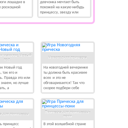
моги лошадке в
девчонка мечтает быть
ее роскошной
похожей на какую-нибудь
принцессу, звезду или
 и макияж: Новый
Новогодняя прическа
год
как Новый год
На новогодней вечеринке
, так его и
ты должна быть красивее
. Правда это или
всех и это не
е знаем, но лучше
обговаривается! Так что
ать, а
скорее подбери себе
Прическа для принцессы-
а для принцессы
пони
ь принцесс
В этой волшебной стране