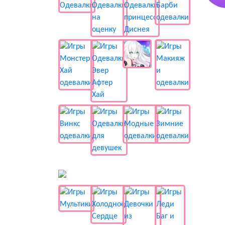
📺 Мультики