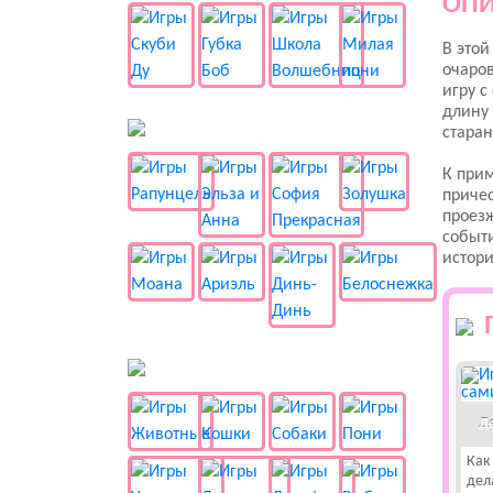
ОПИ
В этой
очаро
игру с
длину 
👸 Принцессы
старан
К прим
причес
проезж
событи
истор
🐱 Животные
Д
Как
дел