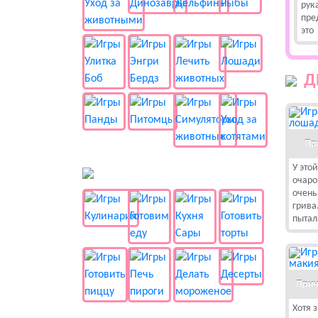
рук
пре
это
Д
Пр
У это
🍔 Готовка
очаро
очень
грива
пытал
Прич
Хотя 