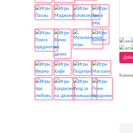
Доба
Комме