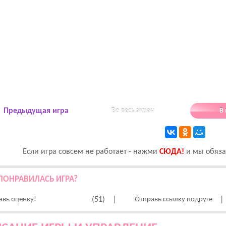
Предыдущая игра
Во весь экран
В
Если игра совсем не работает - нажми
CЮДА!
и мы обязат
ПОНРАВИЛАСЬ ИГРА?
авь оценку!
(51)
|
Отправь ссылку подруге
|