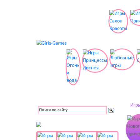
Игры
👚 Одевалки