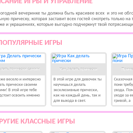
САНИЕ ИГРЫ И УПРАВЛЕНИЕ
огодней вечеринке ты должна быть красивее всех и это не обго
ную прическу, которая заставит всех гостей смотреть только на
е и украшениях, которые выгодно подчеркнут твой потрясающий
ПОПУЛЯРНЫЕ ИГРЫ
елать прически самим
Как делать прически
Приче
 же весело и интересно
В этой игре для девочек ты
Сказочная
ать прически своими
научишься делать
пони требу
ами! В этой игре тебе
эксклюзивные прически,
ухода. По
дстоит освоить именно
как на каждый день, так и
уходе за 
для выхода в свет.
гривой, а
РУГИЕ КЛАССНЫЕ ИГРЫ