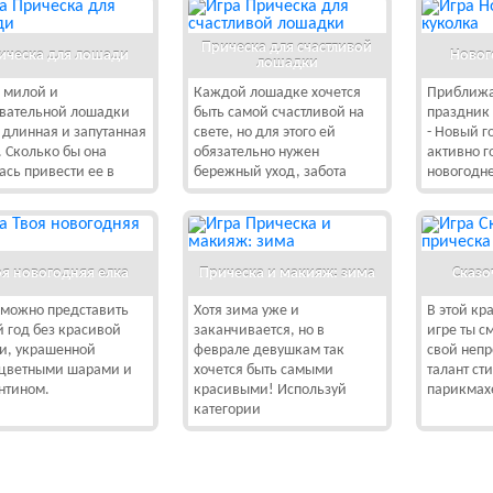
Прическа для счастливой
ическа для лошади
Новог
лошадки
й милой и
Каждой лошадке хочется
Приближа
вательной лошадки
быть самой счастливой на
праздник 
 длинная и запутанная
свете, но для этого ей
- Новый г
. Сколько бы она
обязательно нужен
активно г
ась привести ее в
бережный уход, забота
новогодн
оя новогодняя елка
Прическа и макияж: зима
Сказо
можно представить
Хотя зима уже и
В этой кр
 год без красивой
заканчивается, но в
игре ты 
и, украшенной
феврале девушкам так
свой неп
цветными шарами и
хочется быть самыми
талант ст
нтином.
красивыми! Используй
парикмахе
категории