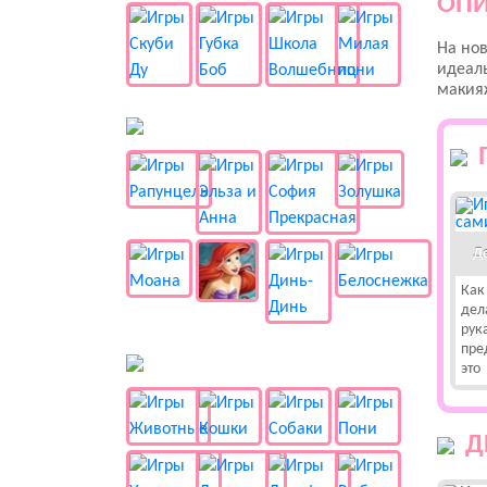
ОПИ
На нов
идеаль
макияж
👸 Принцессы
Д
Как
дел
рук
пре
🐱 Животные
это
Д