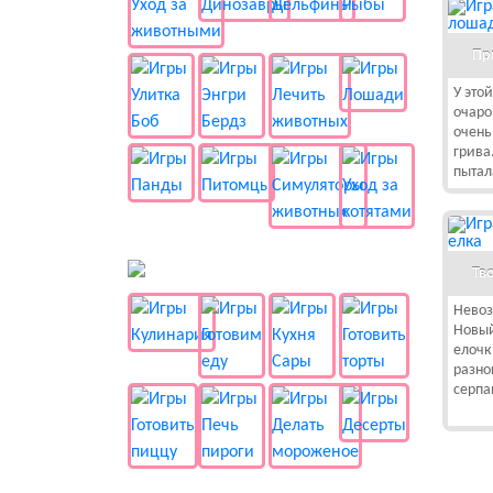
Пр
У это
очаро
очень
грива
пытал
🍔 Готовка
Тв
Невоз
Новый
елочк
разно
серпа