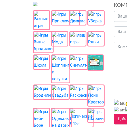
👻 Разные
КОМ
Доба