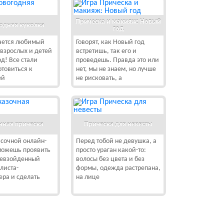
Прическа и макияж: Новый
одняя куколка
год
ется любимый
Говорят, как Новый год
взрослых и детей
встретишь, так его и
од! Все стали
проведешь. Правда это или
отовиться к
нет, мы не знаем, но лучше
ей
не рисковать, а
чная прическа
Прическа для невесты
асочной онлайн-
Перед тобой не девушка, а
сможешь проявить
просто ураган какой-то:
ревзойденный
волосы без цвета и без
илиста-
формы, одежда растрепана,
ра и сделать
на лице