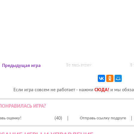
Предыдущая игра
Во весь экран
В
Если игра совсем не работает - нажми
CЮДА!
и мы обязат
ПОНРАВИЛАСЬ ИГРА?
авь оценку!
(40)
|
Отправь ссылку подруге
|