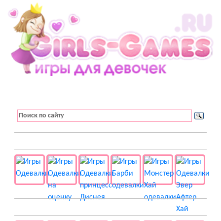
👚 Одевалки
📺 Мультики