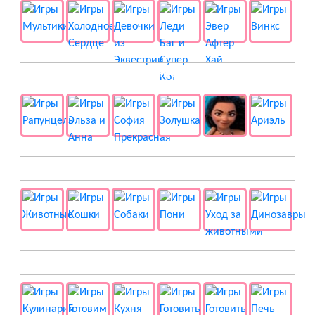
👸 Принцессы
🐱 Животные
🍔 Готовка