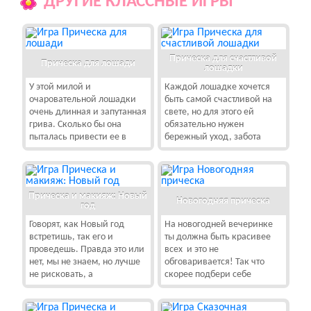
ДРУГИЕ КЛАССНЫЕ ИГРЫ
Прическа для счастливой
Прическа для лошади
лошадки
У этой милой и
Каждой лошадке хочется
очаровательной лошадки
быть самой счастливой на
очень длинная и запутанная
свете, но для этого ей
грива. Сколько бы она
обязательно нужен
пыталась привести ее в
бережный уход, забота
Прическа и макияж: Новый
Новогодняя прическа
год
Говорят, как Новый год
На новогодней вечеринке
встретишь, так его и
ты должна быть красивее
проведешь. Правда это или
всех и это не
нет, мы не знаем, но лучше
обговаривается! Так что
не рисковать, а
скорее подбери себе