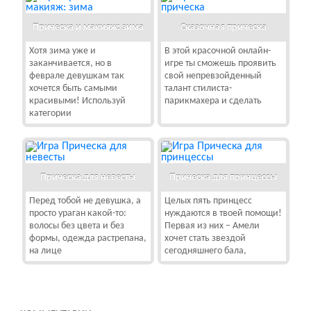
Прическа и макияж: зима
Сказочная прическа
Хотя зима уже и
В этой красочной онлайн-
заканчивается, но в
игре ты сможешь проявить
феврале девушкам так
свой непревзойденный
хочется быть самыми
талант стилиста-
красивыми! Используй
парикмахера и сделать
категории
Прическа для невесты
Прическа для принцессы
Перед тобой не девушка, а
Целых пять принцесс
просто ураган какой-то:
нуждаются в твоей помощи!
волосы без цвета и без
Первая из них – Амели
формы, одежда растрепана,
хочет стать звездой
на лице
сегодняшнего бала,