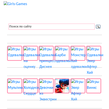
👚 Одевалки
📺 Мультики
👸 Принцессы