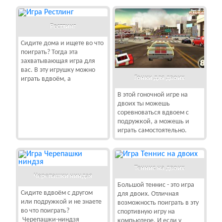
Рестлинг
Сидите дома и ищете во что
поиграть? Тогда эта
захватывающая игра для
вас. В эту игрушку можно
Гонки для двоих
играть вдвоём, а
В этой гоночной игре на
двоих ты можешь
соревноваться вдвоем с
подружкой, а можешь и
играть самостоятельно.
Теннис на двоих
Черепашки ниндзя
Большой теннис - это игра
Сидите вдвоём с другом
для двоих. Отличная
или подружкой и не знаете
возможность поиграть в эту
во что поиграть?
спортивную игру на
Черепашки-ниндзя
компьютере. И если у