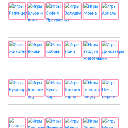
🐱 Животные
🍔 Готовка
👻 Разные