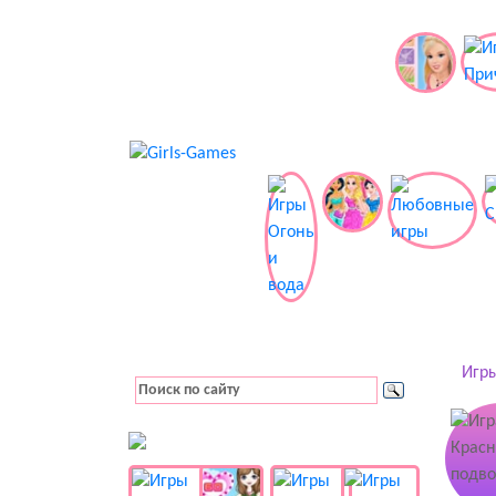
Игры
👚 Одевалки