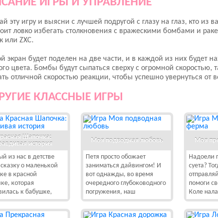
САНИЕ ИГРЫ И УПРАВЛЕНИЕ
ай эту игру и выясни с лучшей подругой с глазу на глаз, кто из
оит ловко избегать столкновения с вражескими бомбами и рак
к или ZXC.
й экран будет поделен на две части, и в каждой из них будет н
го цвета. Бомбы будут сыпаться сверху с огромной скоростью, т
ть отличной скоростью реакции, чтобы успешно увернуться от 
РУГИЕ КЛАССНЫЕ ИГРЫ
расная Шапочка:
Моя подводная любовь
Моя пр
равдивая история
й из нас в детстве
Петя просто обожает
Надоели 
 сказку о маленькой
заниматься дайвингом! И
суета? То
ке в красной
вот однажды, во время
отправляй
ке, которая
очередного глубоководного
помоги с
вилась к бабушке,
погружения, наш
Коле нала