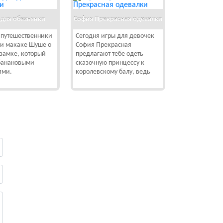
 для обезьянки
София Прекрасная одевалки
путешественники
Сегодня игры для девочек
ли макаке Шуше о
София Прекрасная
замке, который
предлагают тебе одеть
банановыми
сказочную принцессу к
ями.
королевскому балу, ведь