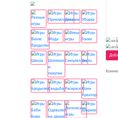
👻 Разные
Доба
Комме