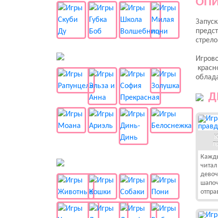
ОПИ
Запуск
предст
стрело
👸 Принцессы
Игрово
красно
облада
Д
К
п
Кажды
🐱 Животные
читал
девоч
шапоч
отпра