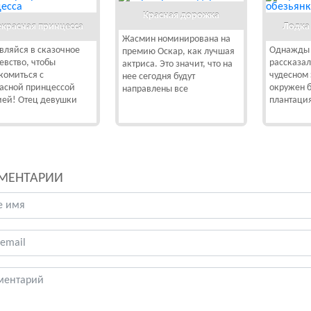
Красная дорожка
красная принцесса
Лодка
Жасмин номинирована на
вляйся в сказочное
Однажды 
премию Оскар, как лучшая
евство, чтобы
рассказа
актриса. Это значит, что на
комиться с
чудесном 
нее сегодня будут
асной принцессой
окружен 
направлены все
ей! Отец девушки
плантаци
МЕНТАРИИ