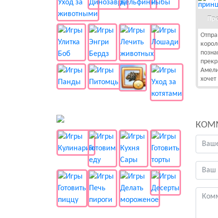
Пре
Отпра
корол
позна
прекр
Амели
хочет
🍔 Готовка
КОМ