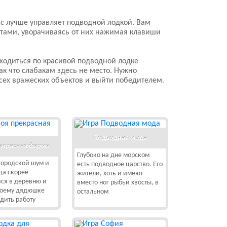
 вас лучше управляет подводной лодкой. Вам
етами, уворачиваясь от них нажимая клавиши
аходиться по красивой подводной лодке
ак что слабакам здесь не место. Нужно
всех вражеских объектов и выйти победителем.
Подводная мода
екрасная ферма
Глубоко на дне морском
городской шум и
есть подводное царство. Его
гда скорее
жители, хоть и имеют
ся в деревню и
вместо ног рыбьи хвосты, в
воему дядюшке
остальном
дить работу