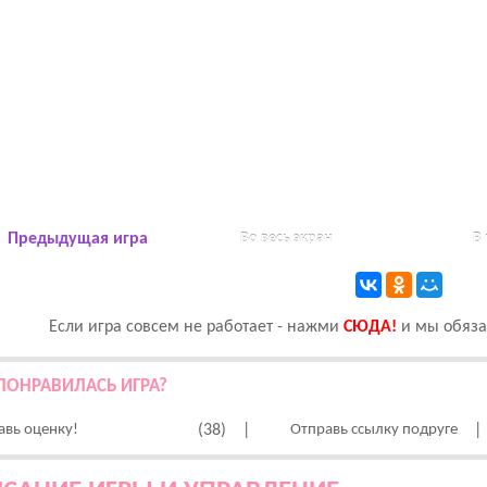
Предыдущая игра
Во весь экран
В
Если игра совсем не работает - нажми
CЮДА!
и мы обязат
ПОНРАВИЛАСЬ ИГРА?
авь оценку!
(38)
|
Отправь ссылку подруге
|