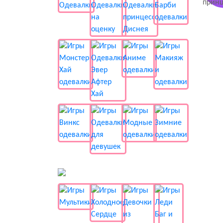
📺 Мультики