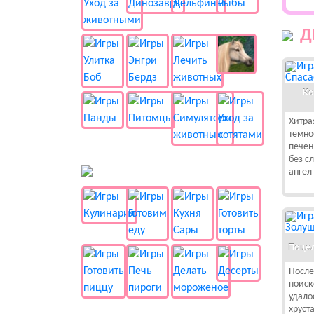
Д
Ко
Хитра
темно
печен
без с
ангел
🍔 Готовка
Поцел
После
поиск
удало
хруст