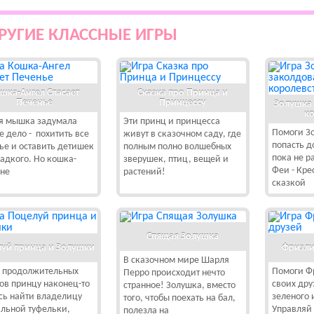
РУГИЕ КЛАССНЫЕ ИГРЫ
шка-Ангел Спасает
Сказка про Принца и
Печенье
Принцессу
Золушка 
ко
я мышка задумала
Эти принц и принцесса
Помоги З
е дело - похитить все
живут в сказочном саду, где
попасть д
ье и оставить детишек
полным полно волшебных
пока не р
ладкого. Но кошка-
зверушек, птиц, вещей и
Феи - Кре
 не
растений!
сказкой
Спящая Золушка
уй принца и Золушки
Фризли
В сказочном мире Шарля
 продолжительных
Помоги Ф
Перро происходит нечто
ов принцу наконец-то
своих дру
странное! Золушка, вместо
сь найти владелицу
зеленого 
того, чтобы поехать на бал,
альной туфельки,
Управляй
полезла на