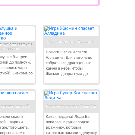
Жасмин спасает Алладина
и заколдованное
ролевство
Помоги Жасмин спасти
олушке быстрее
Алладина. Для этого надо
омой до полночи,
собрать все драгоценные
азвеялись чары
камни в небе. Чтобы
стной! Знакома со
Жасмин допрыгнула до
 спасает друзей
Супер-Кот спасает Леди Баг
ризли спасти
Какая неудача! Леди Баг
зей - шарики
попалась в руки злодею
и желтого цвета.
Бражнику, который
 персонажем с
хитростью заманил девушку