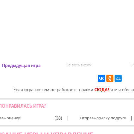
Предыдущая игра
Во весь экран
В
Если игра совсем не работает - нажми
CЮДА!
и мы обязат
ПОНРАВИЛАСЬ ИГРА?
авь оценку!
(38)
|
Отправь ссылку подруге
|