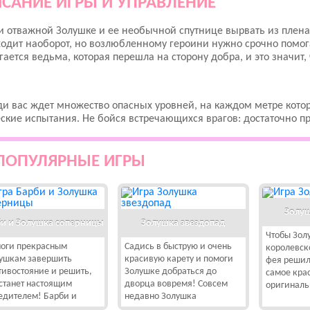
САНИЕ ИГРЫ И УПРАВЛЕНИЕ
 отважной Золушке и ее необычной спутнице вырвать из плена
одит наоборот, но возлюбленному героини нужно срочно помога
ается ведьма, которая перешла на сторону добра, и это значит,
и вас ждет множество опасных уровней, на каждом метре котор
ские испытания. Не бойся встречающихся врагов: достаточно пры
ПОПУЛЯРНЫЕ ИГРЫ
Золуш
и и Золушка соперницы
Золушка звездопад
Чтобы Зол
оги прекрасным
Садись в быструю и очень
королевск
ушкам завершить
красивую карету и помоги
фея решил
тивостояние и решить,
Золушке добраться до
самое кра
 станет настоящим
дворца вовремя! Совсем
оригиналь
едителем! Барби и
недавно Золушка