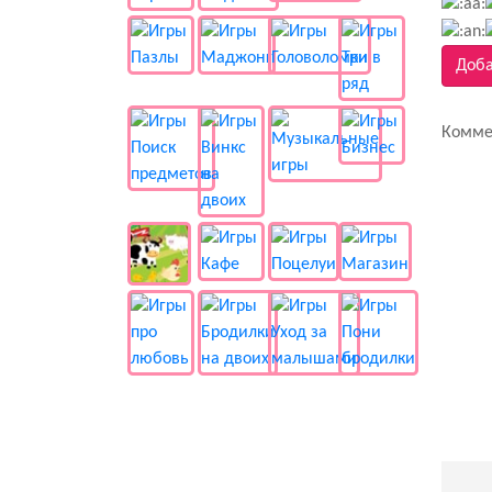
Доба
Комме