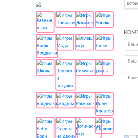
котор
👻 Разные
КОМ