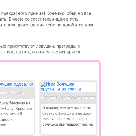
 прекрасного принца! Конечно, обычно все
ть. Вместе со спасительницей в путь
 что для прохождения тебе понадобится друг.
ых присутствуют ловушки, преграды и
гнуть на них, и они тут же испарятся!
ка одевалки
Золушка: хрустальная сказка
ушка блеснула на
Я думаю, что все вы знаете
ом балу, Крестная
сказку о Золушке и ее злой
а пошить ей
мачехе. На этот раз игры
сивое и
Золушка приглашают нас на
ное