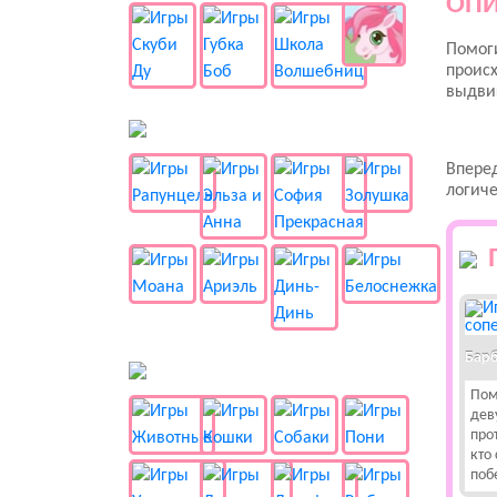
ОПИ
Помоги
происх
выдвиг
👸 Принцессы
Вперед
логиче
Барб
🐱 Животные
Пом
дев
про
кто
поб