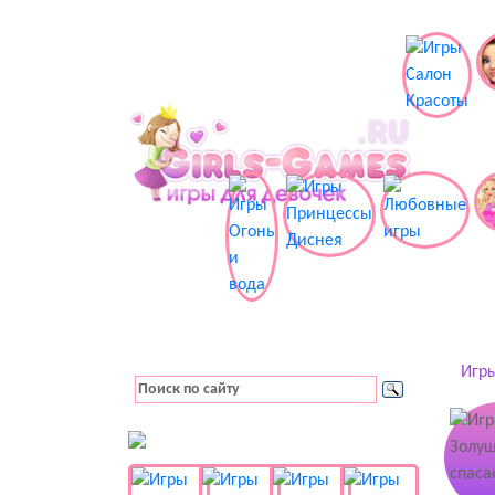
Игры
👚 Одевалки