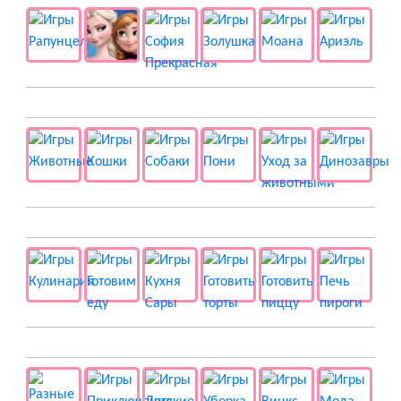
🐱 Животные
🍔 Готовка
👻 Разные