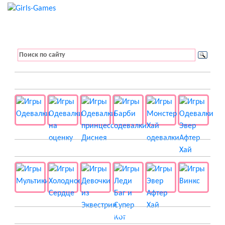
👚 Одевалки
📺 Мультики
👸 Принцессы