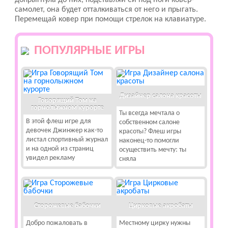
допрыгнула до них, подставляй ей под ноги ковер-
самолет, она будет отталкиваться от него и прыгать.
Перемещай ковер при помощи стрелок на клавиатуре.
ПОПУЛЯРНЫЕ ИГРЫ
Дизайнер салона красоты
Говорящий Том на
горнолыжном курорте
Ты всегда мечтала о
В этой флеш игре для
собственном салоне
девочек Джинжер как-то
красоты? Флеш игры
листал спортивный журнал
наконец-то помогли
и на одной из страниц
осуществить мечту: ты
увидел рекламу
сняла
Сторожевые бабочки
Цирковые акробаты
Добро пожаловать в
Местному цирку нужны