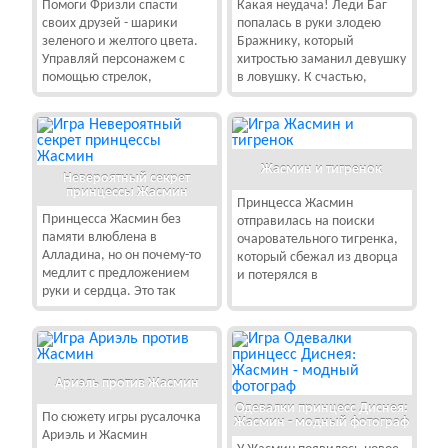
Помоги Фризли спасти
Какая неудача! Леди Баг
своих друзей - шарики
попалась в руки злодею
зеленого и желтого цвета.
Бражнику, который
Управляй персонажем с
хитростью заманил девушку
помощью стрелок,
в ловушку. К счастью,
Жасмин и тигренок
Невероятный секрет
принцессы Жасмин
Принцесса Жасмин
Принцесса Жасмин без
отправилась на поиски
памяти влюблена в
очаровательного тигренка,
Алладина, но он почему-то
который сбежал из дворца
медлит с предложением
и потерялся в
руки и сердца. Это так
Ариэль против Жасмин
Одевалки принцесс Диснея:
По сюжету игры русалочка
Жасмин - модный фотограф
Ариэль и Жасмин