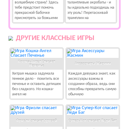
волшебную страну! Здесь
талантливые акробаты - и
тебе предстоит помочь
ты идеально подходишь на
прекрасной бабочке
эту роль! Перетаскивай
присмотреть за божьими
трамплин на
ДРУГИЕ КЛАССНЫЕ ИГРЫ
Кошка-Ангел Спасает
Аксессуары Жасмин
Печенье
Хитрая мышка задумала
Каждая девушка знает, как
темное дело - похитить все
аксессуары важны в
печенье и оставить детишек
создании образа, ведь они
без сладкого. Но кошка-
способны превратить самую
ангел не
обычную
Фризли спасает друзей
Супер-Кот спасает Леди Баг