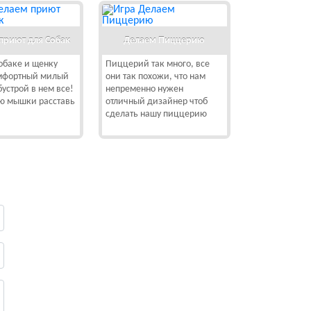
приют для Собак
Делаем Пиццерию
обаке и щенку
Пиццерий так много, все
мфортный милый
они так похожи, что нам
устрой в нем все!
непременно нужен
ю мышки расставь
отличный дизайнер чтоб
сделать нашу пиццерию