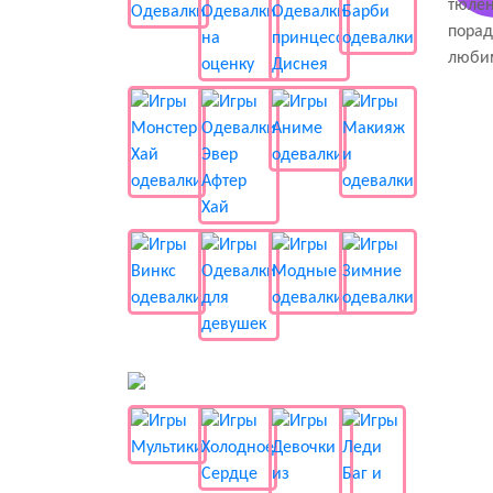
📺 Мультики