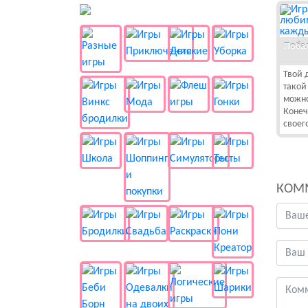
👻 Разные
Поба
Твой 
такой
можно
Конеч
своег
КОМ