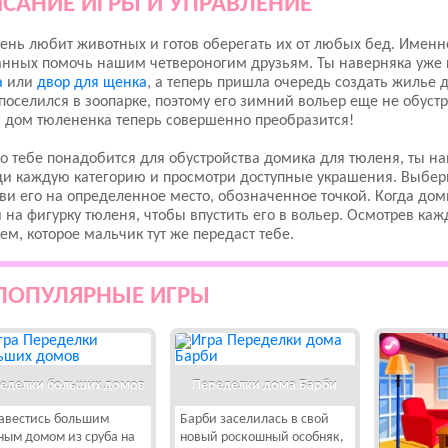
САНИЕ ИГРЫ И УПРАВЛЕНИЕ
ень любит животных и готов оберегать их от любых бед. Именно
анных помочь нашим четвероногим друзьям. Ты наверняка уже
а
или
двор для щенка
, а теперь пришла очередь создать жилье 
поселился в зоопарке, поэтому его зимний вольер еще не обуст
 дом тюлененка теперь совершенно преобразится!
то тебе понадобится для обустройства домика для тюленя, ты на
и каждую категорию и просмотри доступные украшения. Выбери
ви его на определенное место, обозначенное точкой. Когда д
на фигурку тюленя, чтобы впустить его в вольер. Осмотрев ка
м, которое мальчик тут же передаст тебе.
ПОПУЛЯРНЫЕ ИГРЫ
еделки больших домов
Переделки дома Барби
авестись большим
Барби заселилась в свой
ным домом из сруба на
новый роскошный особняк,