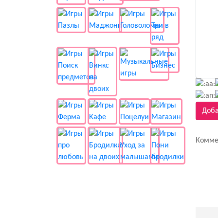
Доба
Комме