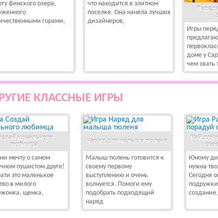
егу финского озера,
что находится в элитном
Переде
уженного
поселке. Она наняла лучших
ичественными горами,
дизайнеров,
Игры пере
предлагаю
первоклас
доме у Са
чем звать 
РУГИЕ КЛАССНЫЕ ИГРЫ
оздай идеального
Рай для 
Наряд для малыша тюленя
любимца
сво
ни мечту о самом
Малыш тюлень готовится к
Юному ди
чном пушистом друге!
своему первому
нужна тв
ати это маленькое
выступлению и очень
Сегодня о
тво в милого
волнуется. Помоги ему
подружки
жонка, щенка,
подобрать подходящий
создание
наряд