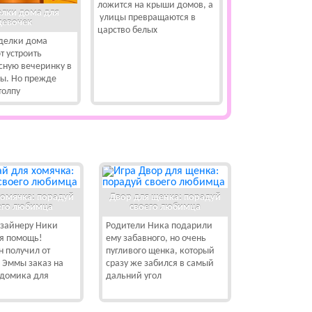
ложится на крыши домов, а
лки дома для
улицы превращаются в
девочек
царство белых
делки дома
т устроить
сную вечеринку в
ры. Но прежде
толпу
хомячка: порадуй
Двор для щенка: порадуй
его любимца
своего любимца
зайнеру Ники
Родители Ника подарили
оя помощь!
ему забавного, но очень
н получил от
пугливого щенка, который
 Эммы заказ на
сразу же забился в самый
 домика для
дальний угол