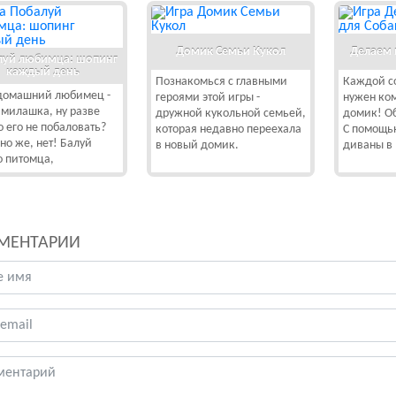
Домик Семьи Кукол
Делаем 
луй любимца: шопинг
каждый день
Познакомься с главными
Каждой с
домашний любимец -
героями этой игры -
нужен ко
 милашка, ну разве
дружной кукольной семьей,
домик! Об
 его не побаловать?
которая недавно переехала
С помощь
но же, нет! Балуй
в новый домик.
диваны в
о питомца,
МЕНТАРИИ