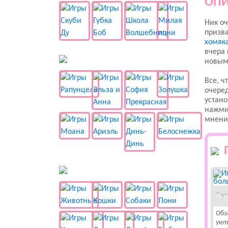
ОПИ
Ник оч
призв
хомяк
вчера 
👸 Принцессы
новым
Все, ч
очеред
устано
нажми 
мнение
🐱 Животные
Пер
Обз
уют