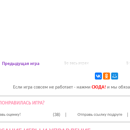
Предыдущая игра
Во весь экран
В
Если игра совсем не работает - нажми
CЮДА!
и мы обязат
ПОНРАВИЛАСЬ ИГРА?
авь оценку!
(38)
|
Отправь ссылку подруге
|