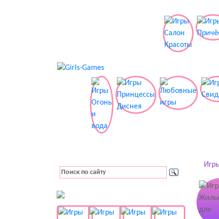
Игры
👚 Одевалки