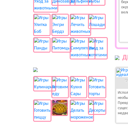
бер
окр
вел
Д
🍔 Готовка
С
Испол
необы
Превр
сущес
медве