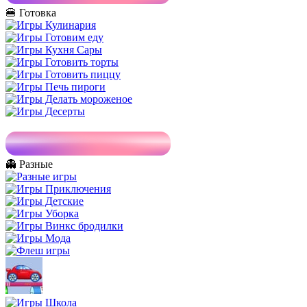
🍔 Готовка
👻 Разные