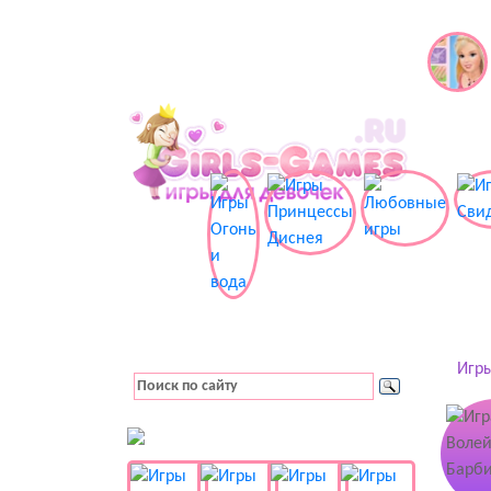
Игры
👚 Одевалки