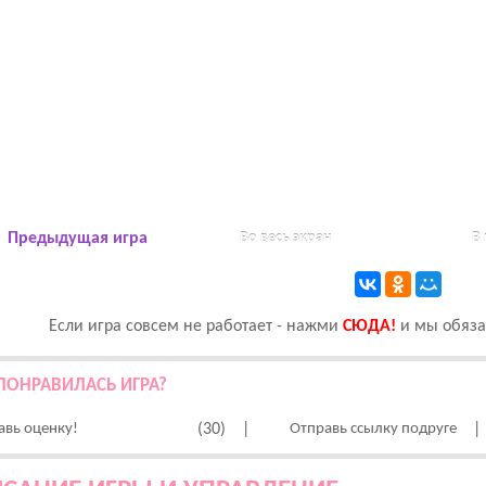
Предыдущая игра
Во весь экран
В
Если игра совсем не работает - нажми
CЮДА!
и мы обязат
ПОНРАВИЛАСЬ ИГРА?
авь оценку!
(30)
|
Отправь ссылку подруге
|