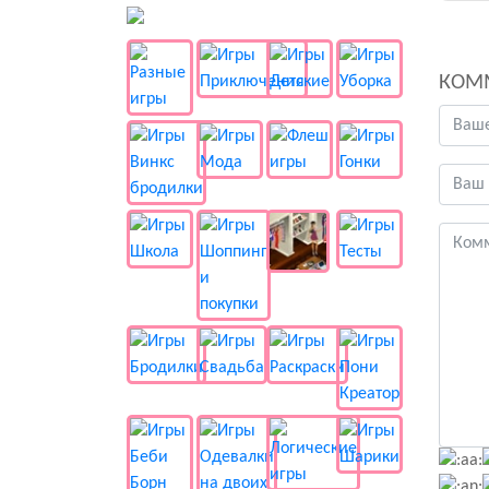
👻 Разные
КОМ