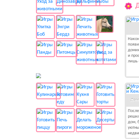
Након
появи
домик
и про
лишь 
🍔 Готовка
Дом
После
решил
дом, 
уютны
недв