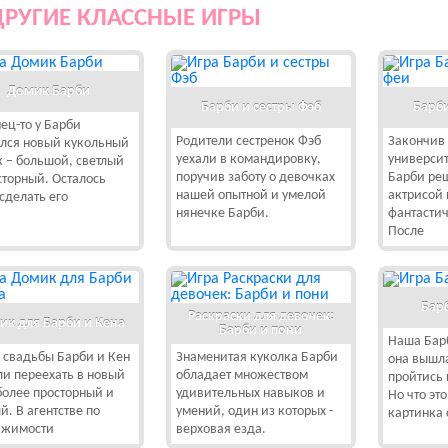
ДРУГИЕ КЛАССНЫЕ ИГРЫ
Домик Барби
Барби и сестры Фэб
Барби
ец-то у Барби
Родители сестренок Фэб
Закончив 
лся новый кукольный
уехали в командировку,
университ
 – большой, светлый
поручив заботу о девочках
Барби реш
сторный. Осталось
нашей опытной и умелой
актрисой 
сделать его
нянечке Барби.
фантастич
После
Бар
Раскраски для девочек:
ик для Барби и Кена
Барби и пони
Наша Барб
 свадьбы Барби и Кен
Знаменитая куколка Барби
она вышл
и переехать в новый
обладает множеством
пройтись 
более просторный и
удивительных навыков и
Но что это
й. В агентстве по
умений, один из которых -
картинка 
ижимости
верховая езда.