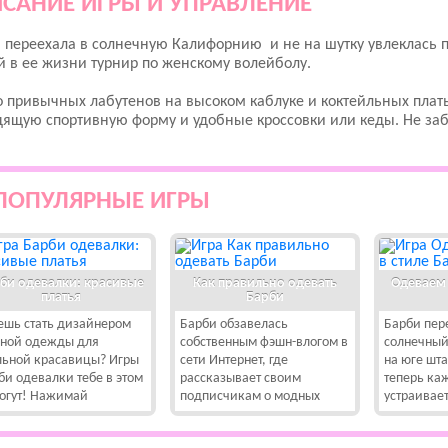
САНИЕ ИГРЫ И УПРАВЛЕНИЕ
 переехала в солнечную Калифорнию и не на шутку увлеклась 
 в ее жизни турнир по женскому волейболу.
 привычных лабутенов на высоком каблуке и коктейльных плат
дящую спортивную форму и удобные кроссовки или кеды. Не за
ПОПУЛЯРНЫЕ ИГРЫ
би одевалки: красивые
Как правильно одевать
Одеваем 
платья
Барби
ешь стать дизайнером
Барби обзавелась
Барби пер
ной одежды для
собственным фэшн-влогом в
солнечный
льной красавицы? Игры
сети Интернет, где
на юге шт
би одевалки тебе в этом
рассказывает своим
теперь ка
огут! Нажимай
подписчикам о модных
устраивае