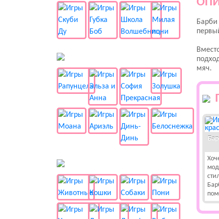
ОПИ
Барби
первый
Вместо
👸 Принцессы
подхо
мяч.
Бар
Хоч
🐱 Животные
мод
сти
Бар
пом