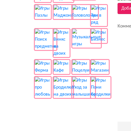
Доба
Комме