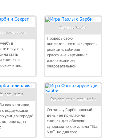
Пазлы с Барби
 и Секрет феи
Проверь свою
учебу в
внимательность и скорость
ете искусств,
реакции, собирая
ила стать
красочные картинки с
и сняться в
изображением
еском кино.
очаровательной
би отличалка
Фантазируем для Барби
и как картинка,
Сегодня у Барби важный
а с подружками
день - ее пригласили
по улицам города!
сняться для обложки
, вот еще одна
супермодного журнала "Star
с
Sue". но для того,