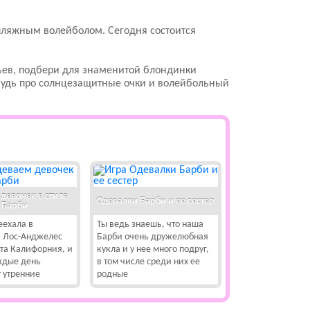
пляжным волейболом. Сегодня состоится
ьев, подбери для знаменитой блондинки
будь про солнцезащитные очки и волейбольный
девочек в стиле
Одевалки Барби и ее сестер
Барби
еехала в
Ты ведь знаешь, что наша
 Лос-Анджелес
Барби очень дружелюбная
ата Калифорния, и
кукла и у нее много подруг,
ждые день
в том числе среди них ее
т утренние
родные