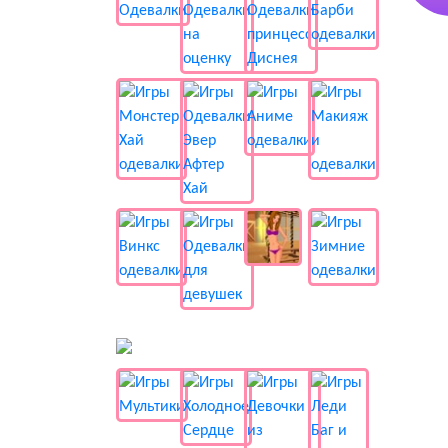
📺 Мультики