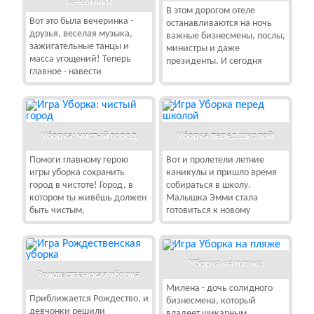
вечеринки
В этом дорогом отеле
Вот это была вечеринка -
останавливаются на ночь
друзья, веселая музыка,
важные бизнесмены, послы,
зажигательные танцы и
министры и даже
масса угощений! Теперь
президенты. И сегодня
главное - навести
Уборка: чистый город
Уборка перед школой
Помоги главному герою
Вот и пролетели летние
игры уборка сохранить
каникулы и пришло время
город в чистоте! Город, в
собираться в школу.
котором ты живёшь должен
Малышка Эмми стала
быть чистым,
готовиться к новому
Уборка на пляже
Рождественская уборка
Милена - дочь солидного
Приближается Рождество, и
бизнесмена, который
девчонки решили
владеет шикарным