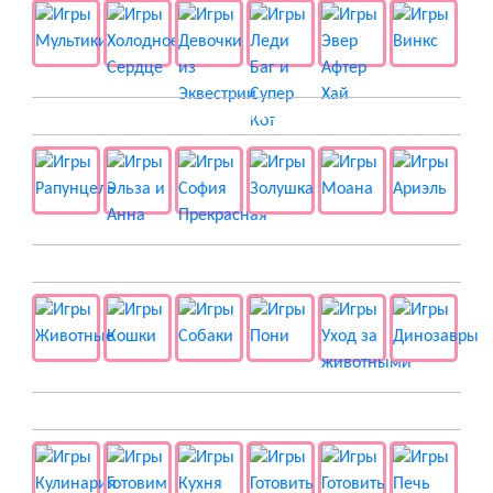
👸 Принцессы
🐱 Животные
🍔 Готовка