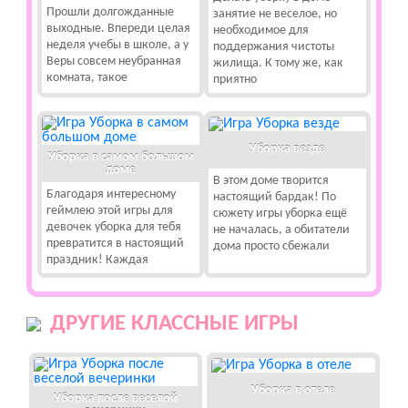
Прошли долгожданные
занятие не веселое, но
выходные. Впереди целая
необходимое для
неделя учебы в школе, а у
поддержания чистоты
Веры совсем неубранная
жилища. К тому же, как
комната, такое
приятно
Уборка везде
Уборка в самом большом
доме
В этом доме творится
Благодаря интересному
настоящий бардак! По
геймлею этой игры для
сюжету игры уборка ещё
девочек уборка для тебя
не началась, а обитатели
превратится в настоящий
дома просто сбежали
праздник! Каждая
ДРУГИЕ КЛАССНЫЕ ИГРЫ
Уборка в отеле
Уборка после веселой