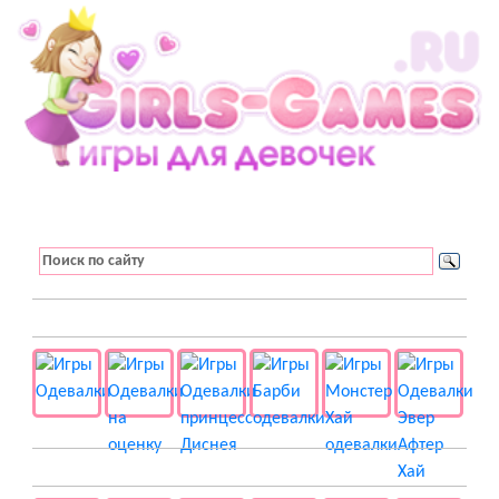
👚 Одевалки
📺 Мультики