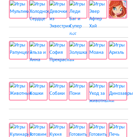
👸 Принцессы
🐱 Животные
🍔 Готовка