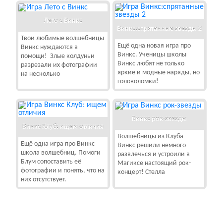
Лето с Винкс
Винкс:спрятанные звезды 2
Твои любимые волшебницы
Ещё одна новая игра про
Винкс нуждаются в
Винкс. Ученицы школы
помощи! Злые колдуньи
Винкс любят не только
разрезали их фотографии
яркие и модные наряды, но
на несколько
головоломки!
Винкс рок-звезды
Винкс Клуб: ищем отличия
Волшебницы из Клуба
Ещё одна игра про Винкс
Винкс решили немного
школа волшебниц. Помоги
развлечься и устроили в
Блум сопоставить её
Магиксе настоящий рок-
фотографии и понять, что на
концерт! Стелла
них отсутствует.