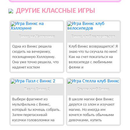
ДРУГИЕ КЛАССНЫЕ ИГРЫ
Винкс на Хэллоуине
Винкс клуб велосипедов
Одна из Винкс решила
Клуб Винкс возвращается! Я
сходить на вечеринку,
знаю что ты скучала по ним!
посвященную Хэллоуину.
Как на счет покататься на
Она уже точно решила, что
велосипеде с любимыми
наденет костюм
феями и
Пазл с Винкс 2
Стелла клуб Винкс
Выбери фрагмент из
В школе магии феи Винкс
мультфильма с Винкс,
дерутся со злом и изучают
который ты хочешь собрать.
магию. Но иногда им
Затем перетаскивай
хочется побыть обычными
кусочки головоломки на
девочками, купить