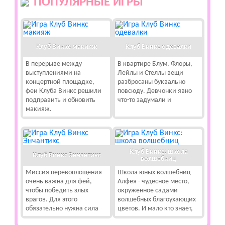
ПОПУЛЯРНЫЕ ИГРЫ
Клуб Винкс макияж
Клуб Винкс одевалки
В перерыве между
В квартире Блум, Флоры,
выступлениями на
Лейлы и Стеллы вещи
концертной площадке,
разбросаны буквально
феи Клуба Винкс решили
повсюду. Девчонки явно
подправить и обновить
что-то задумали и
макияж.
Клуб Винкс: школа
Клуб Винкс Энчантикс
волшебниц
Миссия перевоплощения
Школа юных волшебниц
очень важна для фей,
Алфея - чудесное место,
чтобы победить злых
окруженное садами
врагов. Для этого
волшебных благоухающих
обязательно нужна сила
цветов. И мало кто знает,