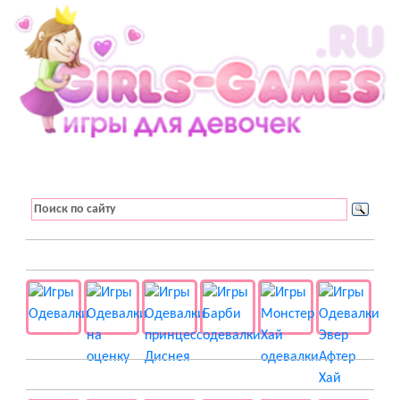
👚 Одевалки
📺 Мультики