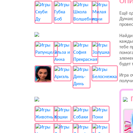
ОПИ
Ещё од
Думаю,
провес
👸 Принцессы
Найди
каждый
тебе п
помога
элемен
будет 
Игра о
получи
🐱 Животные