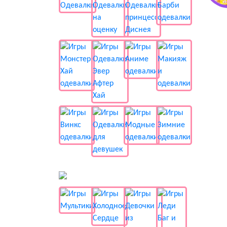
📺 Мультики