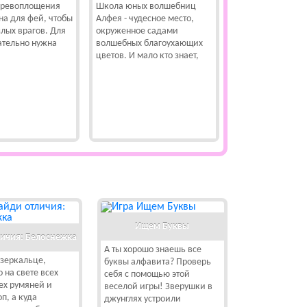
еревоплощения
Школа юных волшебниц
на для фей, чтобы
Алфея - чудесное место,
лых врагов. Для
окруженное садами
ательно нужна
волшебных благоухающих
цветов. И мало кто знает,
Ищем Буквы
личия: Белоснежка
А ты хорошо знаешь все
 зеркальце,
буквы алфавита? Проверь
о на свете всех
себя с помощью этой
ех румяней и
веселой игры! Зверушки в
п, а куда
джунглях устроили