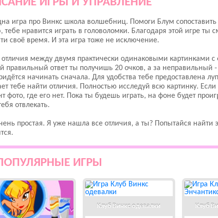
САНИЕ ИГРЫ И УПРАВЛЕНИЕ
на игра про Винкс школа волшебниц. Помоги Блум сопоставить её
 тебе нравится играть в головоломки. Благодаря этой игре ты
ти своё время. И эта игра тоже не исключение.
 отличия между двумя практически одинаковыми картинками с 
 правильный ответ ты получишь 20 очков, а за неправильный - 
ридётся начинать сначала. Для удобства тебе предоставлена лу
ет тебе найти отличия. Полностью исследуй всю картинку. Если 
т фото, где его нет. Пока ты будешь играть, на фоне будет прои
тебя отвлекать.
чень простая. Я уже нашла все отличия, а ты? Попытайся найти 
тся.
ПОПУЛЯРНЫЕ ИГРЫ
Клуб Винкс одевалки
Клуб В