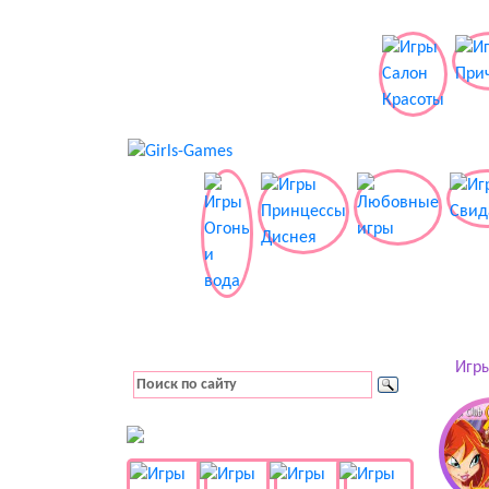
Игры
👚 Одевалки