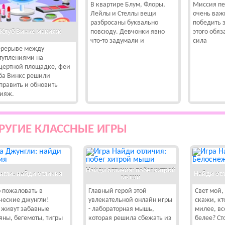
В квартире Блум, Флоры,
Миссия п
Лейлы и Стеллы вещи
очень важ
разбросаны буквально
победить з
Клуб Винкс макияж
повсюду. Девчонки явно
этого обяз
что-то задумали и
сила
ерерыве между
туплениями на
цертной площадке, феи
ба Винкс решили
править и обновить
ияж.
РУГИЕ КЛАССНЫЕ ИГРЫ
Найди отличия: побег хитрой
нгли: найди отличия
Найди от
мыши
 пожаловать в
Главный герой этой
Свет мой,
ческие джунгли!
увлекательной онлайн игры
скажи, кт
 живут забавные
- лабораторная мышь,
милее, вс
яны, бегемоты, тигры
которая решила сбежать из
белее? Сто