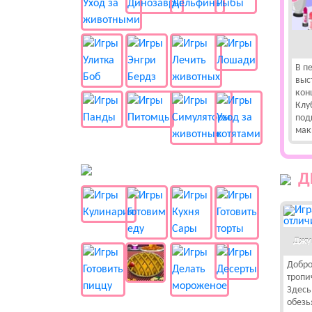
В п
выс
кон
Клу
под
мак
🍔 Готовка
Д
Джу
Добро
тропи
Здесь
обезь