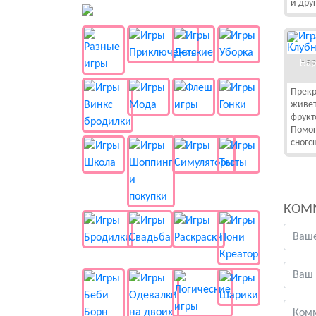
и дру
👻 Разные
Нар
Прекр
живет
фрукт
Помог
сногс
КОМ