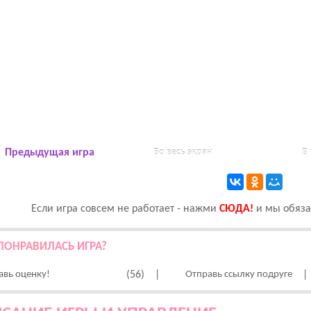
Предыдущая игра
Во весь экран
В
Если игра совсем не работает - нажми
CЮДА!
и мы обязат
ПОНРАВИЛАСЬ ИГРА?
авь оценку!
(56)
|
Отправь ссылку подруге
|