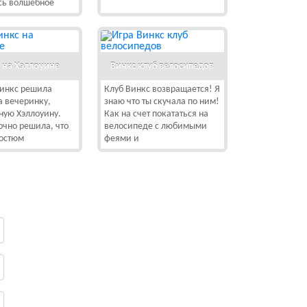
сь волшебное
 на Хэллоуине
Винкс клуб велосипедов
Винкс решила
Клуб Винкс возвращается! Я
а вечеринку,
знаю что ты скучала по ним!
ную Хэллоуину.
Как на счет покататься на
очно решила, что
велосипеде с любимыми
костюм
феями и