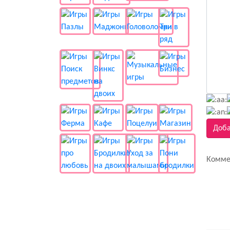
Доба
Комме