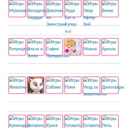
👸 Принцессы
🐱 Животные
🍔 Готовка