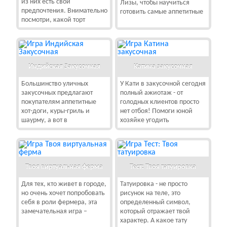
из них есть свои
Лизы, чтобы научиться
предпочтения. Внимательно
готовить самые аппетитные
посмотри, какой торт
Индийская Закусочная
Катина закусочная
Большинство уличных
У Кати в закусочной сегодня
закусочных предлагают
полный ажиотаж - от
покупателям аппетитные
голодных клиентов просто
хот-доги, куры-гриль и
нет отбоя! Помоги юной
шаурму, а вот в
хозяйке угодить
Твоя виртуальная ферма
Тест: Твоя татуировка
Для тех, кто живет в городе,
Татуировка - не просто
но очень хочет попробовать
рисунок на теле, это
себя в роли фермера, эта
определенный символ,
замечательная игра –
который отражает твой
характер. А какое тату