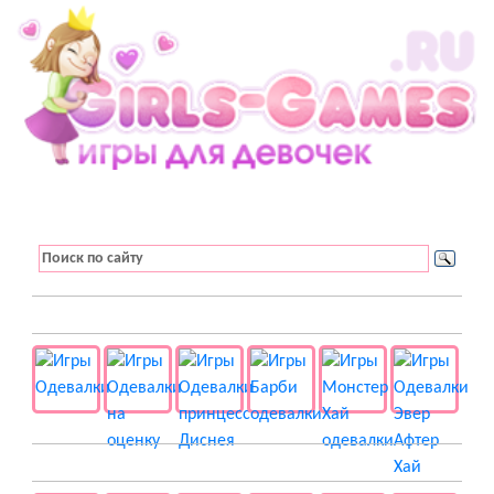
👚 Одевалки
📺 Мультики