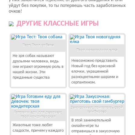
у них закончится терпение от долгого ожидания и они
уйдут без покупки, то ты потеряешь часть заработанных
очков!
ДРУГИЕ КЛАССНЫЕ ИГРЫ
Тест: Твоя собака
Твоя новогодняя елка
Не зря собак называют
Невозможно представить
друзьями человека, ведь
Новый год без красивой
они играют огромную роль в
елочки, украшенной
нашей жизни. Эти
разноцветными шарами и
преданные существа
серпантином.
Закусочная: приготовь свой
гамбургер
Готовим еду для девочек:
твоя кондитерская
В этой занимательной
Животные тоже любят
онлайн-игре ты
сладости, причем у каждого
отправишься в закусочную