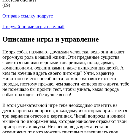
(69)
|
Отправь ссылку подруге
|
Получай новые игры на e-mail
Описание игры и управление
Не зря собак называют друзьями человека, ведь они играют
огромную роль в нашей жизни. Эти преданные существа
являются нашими верными товарищами, поводырями,
компаньонами, охранниками и даже няньками для детей. А
кем ты хочешь видеть своего питомца? Учти, характер
животного и его способности во многом зависит от его
породы, поэтому прежде, чем завести четвероного друга, тебе
не помешало бы пройти тест, чтобы узнать, какая порода
собак подходит тебе лучше всего!
В этой увлекательной игре тебе необходимо ответить на
десять простых вопросов, к каждому из которых прилагается
три варианта ответов в картинках. Читай вопросы и кликай
мышкой по изображениям, которые наиболее отражают твои
пристрастия и вкусы. Не спеши, ведь время теста не
ограничено, так что можешь тщательно взвешивать свои