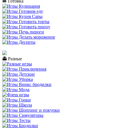
🍔 Готовка
👻 Разные