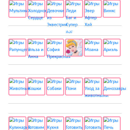
👸 Принцессы
🐱 Животные
🍔 Готовка