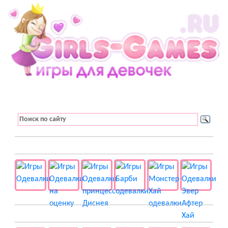
👚 Одевалки
📺 Мультики