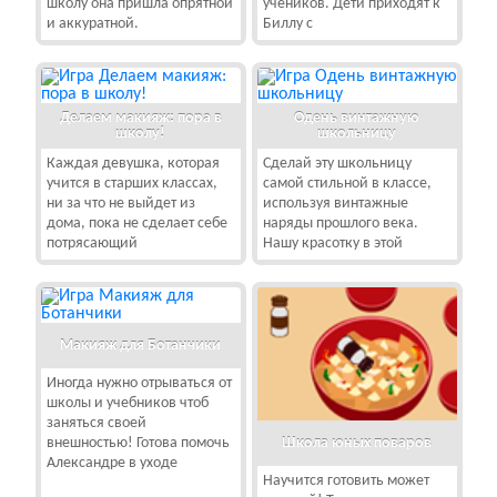
школу она пришла опрятной
учеников. Дети приходят к
и аккуратной.
Биллу с
Делаем макияж: пора в
Одень винтажную
школу!
школьницу
Каждая девушка, которая
Сделай эту школьницу
учится в старших классах,
самой стильной в классе,
ни за что не выйдет из
используя винтажные
дома, пока не сделает себе
наряды прошлого века.
потрясающий
Нашу красотку в этой
Макияж для Ботанчики
Иногда нужно отрываться от
школы и учебников чтоб
заняться своей
Школа юных поваров
внешностью! Готова помочь
Александре в уходе
Научится готовить может