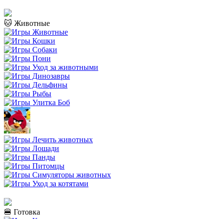
🐱 Животные
🍔 Готовка