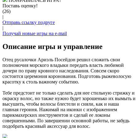
ПОНРАВИЛАСЬ ИГРА?
Поставь оценку!
(26)
|
Отправь ссылку подруге
|
Получай новые игры на e-mail
Описание игры и управление
Отец русалочки Ариэль Посейдон решил сложить свои
полномочия морского владыки передать власть любимой
дочери по праву кровного наследования. Совсем скоро
состоится церемония коронования. Подготовь рыжеволосую
красотку к столь важному событию.
Тебе предстоит не только сделать для нее стильную стрижку и
окраску волос, но также нужно будет хорошенько их вымыть и
высушить, чтобы волосы блестели и сияли, как и наша
главная героиня. Нажимай на иконки с изображением
парикмахерских инструментов и сделай ее локоны
совершенными. По завершении основной работы, не забудь
подобрать красивый аксессуар для волос.