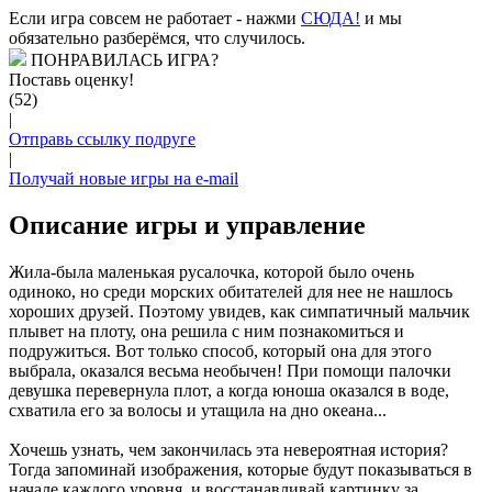
Если игра совсем не работает - нажми
CЮДА!
и мы
обязательно разберёмся, что случилось.
ПОНРАВИЛАСЬ ИГРА?
Поставь оценку!
(52)
|
Отправь ссылку подруге
|
Получай новые игры на e-mail
Описание игры и управление
Жила-была маленькая русалочка, которой было очень
одиноко, но среди морских обитателей для нее не нашлось
хороших друзей. Поэтому увидев, как симпатичный мальчик
плывет на плоту, она решила с ним познакомиться и
подружиться. Вот только способ, который она для этого
выбрала, оказался весьма необычен! При помощи палочки
девушка перевернула плот, а когда юноша оказался в воде,
схватила его за волосы и утащила на дно океана...
Хочешь узнать, чем закончилась эта невероятная история?
Тогда запоминай изображения, которые будут показываться в
начале каждого уровня, и восстанавливай картинку за