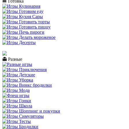
🍔 Готовка
👻 Разные