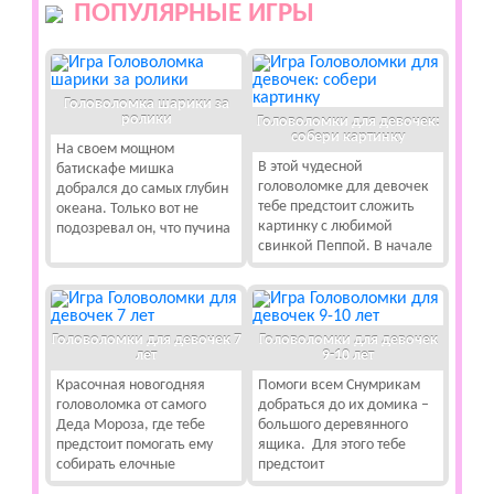
ПОПУЛЯРНЫЕ ИГРЫ
Головоломка шарики за
ролики
Головоломки для девочек:
собери картинку
На своем мощном
В этой чудесной
батискафе мишка
головоломке для девочек
добрался до самых глубин
тебе предстоит сложить
океана. Только вот не
картинку с любимой
подозревал он, что пучина
свинкой Пеппой. В начале
Головоломки для девочек 7
Головоломки для девочек
лет
9-10 лет
Красочная новогодняя
Помоги всем Снумрикам
головоломка от самого
добраться до их домика –
Деда Мороза, где тебе
большого деревянного
предстоит помогать ему
ящика. Для этого тебе
собирать елочные
предстоит