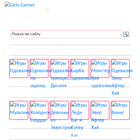
👚 Одевалки
📺 Мультики
👸 Принцессы