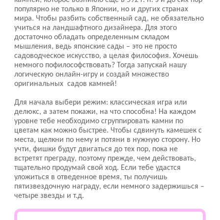
камней, которое возникло еще в 592 г. н. э и до сих пор
популярно не только в Японии, но и других странах
мира. Чтобы разбить собственный сад, не обязательно
учиться на ландшафтного дизайнера. Для этого
достаточно обладать определенным складом
мышления, ведь японские сады – это не просто
садоводческое искусство, а целая философия. Хочешь
немного пофилософствовать? Тогда запускай нашу
логическую онлайн-игру и создай множество
оригинальных садов камней!
Для начала выбери режим: классическая игра или
делюкс, а затем покажи, на что способна! На каждом
уровне тебе необходимо сгруппировать камни по
цветам как можно быстрее. Чтобы сдвинуть камешек с
места, щелкни по нему и потяни в нужную сторону. Но
учти, фишки будут двигаться до тех пор, пока не
встретят преграду, поэтому прежде, чем действовать,
тщательно продумай свой ход. Если тебе удастся
уложиться в отведенное время, ты получишь
пятизвездочную награду, если немного задержишься –
четыре звезды и т.д.