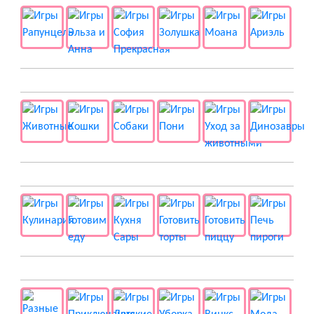
🐱 Животные
🍔 Готовка
👻 Разные