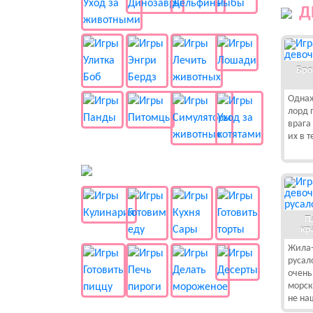
Д
Бро
Однаж
лорд 
врага
их в 
🍔 Готовка
П
кр
Жила-
русал
очень
морск
не на