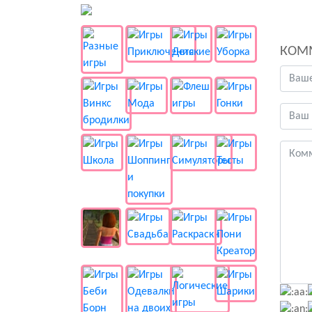
👻 Разные
КОМ