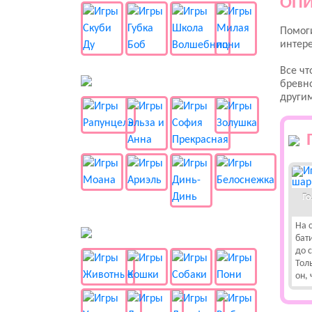
ОПИ
Помоги
интере
Все чт
👸 Принцессы
бревно
другим
Го
На 
🐱 Животные
бат
до 
Тол
он, 