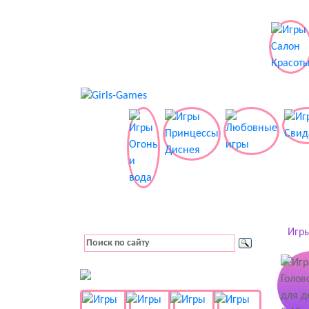
Игры
👚 Одевалки