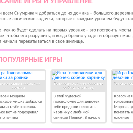
САНИЕ ИГРЫ И УПРАВЛЕНИЕ
 всем Снумрикам добраться до их домика – большого деревянн
сные логические задачки, которые с каждым уровнем будут ста
о нужно будет сделать на первых уровнях – это построить мосты 
м, чтобы его разрушить, и когда бревно упадет и образует мост
 начали перекатываться в свое жилище.
ПОПУЛЯРНЫЕ ИГРЫ
ловоломка шарики за
Головоломки для девочек:
Головолом
ролики
собери картинку
своем мощном
В этой чудесной
Красочная
искафе мишка добрался
головоломке для девочек
головолом
самых глубин океана.
тебе предстоит сложить
Мороза, гд
ько вот не подозревал
картинку с любимой
помогать 
что пучина
свинкой Пеппой. В начале
елочные