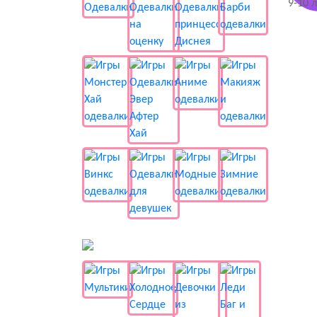
📺 Мультики