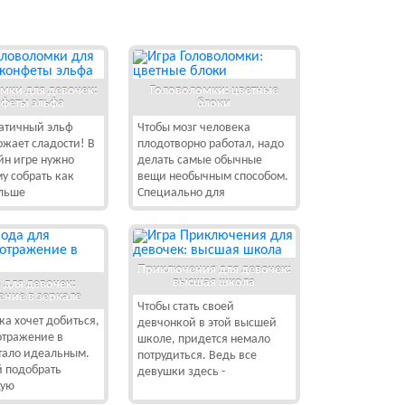
мки для девочек:
Головоломки: цветные
феты эльфа
блоки
патичный эльф
Чтобы мозг человека
ожает сладости! В
плодотворно работал, надо
йн игре нужно
делать самые обычные
у собрать как
вещи необычным способом.
льше
Специально для
Приключения для девочек:
высшая школа
 для девочек:
ение в зеркале
Чтобы стать своей
ка хочет добиться,
девчонкой в этой высшей
отражение в
школе, придется немало
тало идеальным.
потрудиться. Ведь все
й подобрать
девушки здесь -
щую