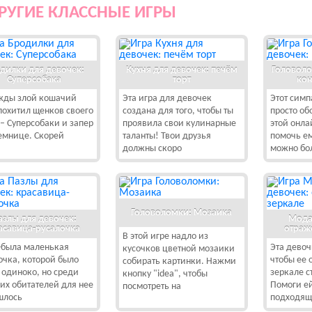
РУГИЕ КЛАССНЫЕ ИГРЫ
дилки для девочек:
Кухня для девочек: печём
Головоло
Суперсобака
торт
кон
ды злой кошачий
Эта игра для девочек
Этот сим
похитил щенков своего
создана для того, чтобы ты
просто об
 – Суперсобаки и запер
проявила свои кулинарные
этой онла
темнице. Скорей
таланты! Твои друзья
помочь ем
должны скоро
можно бо
Головоломки: Мозаика
азлы для девочек:
Мода
асавица-русалочка
отраж
В этой игре надло из
была маленькая
Эта девоч
кусочков цветной мозаики
очка, которой было
чтобы ее 
собирать картинки. Нажми
 одиноко, но среди
зеркале с
кнопку "idea", чтобы
их обитателей для нее
Помоги е
посмотреть на
шлось
подходя