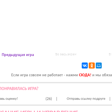
Предыдущая игра
Во весь экран
В
Если игра совсем не работает - нажми
CЮДА!
и мы обязат
ПОНРАВИЛАСЬ ИГРА?
авь оценку!
(26)
|
Отправь ссылку подруге
|