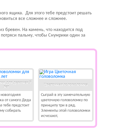
ого ящика. Для этого тебе предстоит решать
новиться все сложнее и сложнее.
из бревен. На камень, что находится под
, потряси пальму, чтобы Снумрики один за
ки для девочек 7
Цветочная головоломка
лет
 новогодняя
Сыграй в эту замечательную
ка от самого Деда
цветочную головоломку по
е тебе предстоит
принципу три в ряд.
ему собирать
Элементы этой головоломки
исчезают,