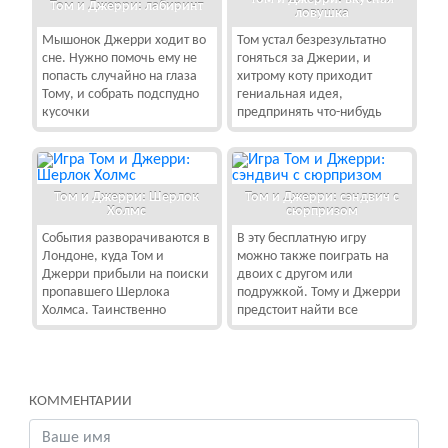
Том и Джерри: лабиринт
ловушка
Мышонок Джерри ходит во
Том устал безрезультатно
сне. Нужно помочь ему не
гоняться за Джерии, и
попасть случайно на глаза
хитрому коту приходит
Тому, и собрать подспудно
гениальная идея,
кусочки
предпринять что-нибудь
Том и Джерри: Шерлок
Том и Джерри: сэндвич с
Холмс
сюрпризом
События разворачиваются в
В эту бесплатную игру
Лондоне, куда Том и
можно также поиграть на
Джерри прибыли на поиски
двоих с другом или
пропавшего Шерлока
подружкой. Тому и Джерри
Холмса. Таинственно
предстоит найти все
КОММЕНТАРИИ