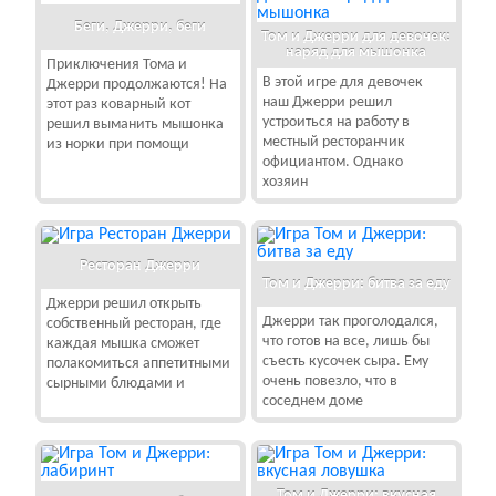
Беги, Джерри, беги
Том и Джерри для девочек:
наряд для мышонка
Приключения Тома и
В этой игре для девочек
Джерри продолжаются! На
наш Джерри решил
этот раз коварный кот
устроиться на работу в
решил выманить мышонка
местный ресторанчик
из норки при помощи
официантом. Однако
хозяин
Ресторан Джерри
Том и Джерри: битва за еду
Джерри решил открыть
Джерри так проголодался,
собственный ресторан, где
что готов на все, лишь бы
каждая мышка сможет
съесть кусочек сыра. Ему
полакомиться аппетитными
очень повезло, что в
сырными блюдами и
соседнем доме
Том и Джерри: вкусная