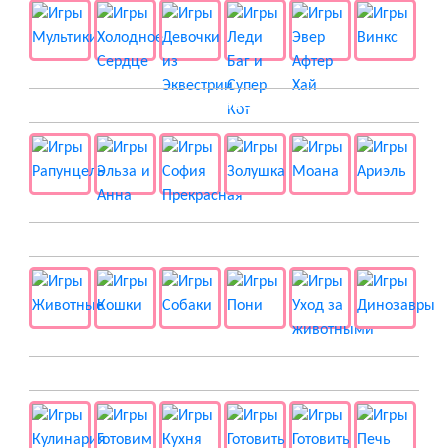
👸 Принцессы
🐱 Животные
🍔 Готовка