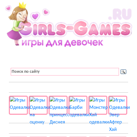
👚 Одевалки
📺 Мультики