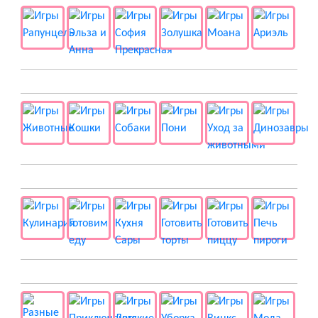
🐱 Животные
🍔 Готовка
👻 Разные