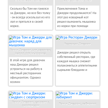
Ловушка для Джерри
Беги, Джерри, беги
Сколько бы Том ни гонялся
Приключения Тома и
за Джерри, но все без толку
Джерри продолжаются! На
- он всегда ускользал из его
этот раз коварный кот
лап и прятался в своей
решил выманить мышонка
норке.
из норки при помощи
Ресторан Джерри
Том и Джерри для девочек:
Джерри решил открыть
наряд для мышонка
собственный ресторан, где
В этой игре для девочек
каждая мышка сможет
наш Джерри решил
полакомиться аппетитными
устроиться на работу в
сырными блюдами и
местный ресторанчик
официантом. Однако
хозяин
Том и Джерри: сэндвич с
Том и Джерри: лабиринт
сюрпризом