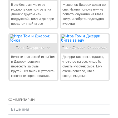
В эту бесплатную игру
Мышонок Джерри ходит во
можно также поиграть на
сне. Нужно помочь ему не
двоих с другом или
попасть случайно на глаза
подружкой. Тому и Джерри
Тому, и собрать подспудно
предстоит найти все
кусочки
Том и Джерри: гонки
Том и Джерри: битва за еду
Вечные враги этой игры Том
Джерри так проголодался,
и Джерри решили
что готов на все, лишь бы
пересесть за руль
съесть кусочек сыра. Ему
крутейших тачек и устроить
очень повезло, что в
гоночные соревнования,
соседнем доме
КОММЕНТАРИИ