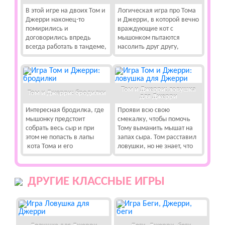
В этой игре на двоих Том и
Логическая игра про Тома
Джерри наконец-то
и Джерри, в которой вечно
помирились и
враждующие кот с
договорились впредь
мышонком пытаются
всегда работать в тандеме,
насолить друг другу,
Том и Джерри: ловушка
Том и Джерри: бродилки
для Джерри
Интересная бродилка, где
Прояви всю свою
мышонку предстоит
смекалку, чтобы помочь
собрать весь сыр и при
Тому выманить мышат на
этом не попасть в лапы
запах сыра. Том расставил
кота Тома и его
ловушки, но не знает, что
ДРУГИЕ КЛАССНЫЕ ИГРЫ