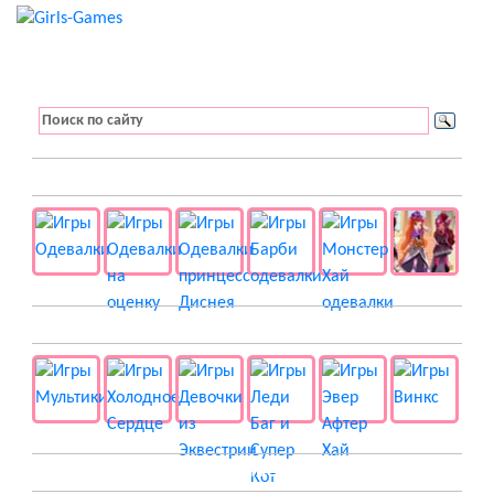
👚 Одевалки
📺 Мультики
👸 Принцессы