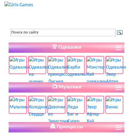
👚 Одевалки
📺 Мультики
👸 Принцессы