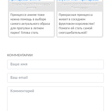
Одевалка для Принцессы
Наряд для Клубничной
аниме
Принцессы
Принцессе аниме тоже
Прекрасная принцесса
нужна помощь в выборе
живет в соседнем
самого актуального образа
фруктовом королевстве!
для прогулки в летнем
Помоги ей стать самой
парке! Готова стать
сногсшибательной!
КОММЕНТАРИИ