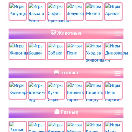
🐱 Животные
🍔 Готовка
👻 Разные