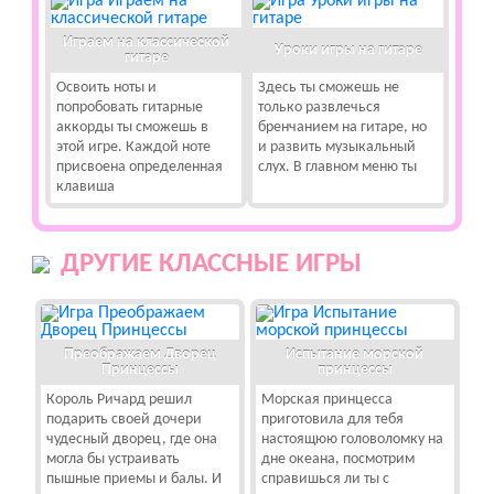
Играем на классической
Уроки игры на гитаре
гитаре
Освоить ноты и
Здесь ты сможешь не
попробовать гитарные
только развлечься
аккорды ты сможешь в
бренчанием на гитаре, но
этой игре. Каждой ноте
и развить музыкальный
присвоена определенная
слух. В главном меню ты
клавиша
ДРУГИЕ КЛАССНЫЕ ИГРЫ
Преображаем Дворец
Испытание морской
Принцессы
принцессы
Король Ричард решил
Морская принцесса
подарить своей дочери
приготовила для тебя
чудесный дворец, где она
настоящюю головоломку на
могла бы устраивать
дне океана, посмотрим
пышные приемы и балы. И
справишься ли ты с