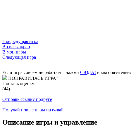
Предыдущая игра
Во весь экран
В мои игры
Следующая игра
Если игра совсем не работает - нажми
CЮДА!
и мы обязательно
ПОНРАВИЛАСЬ ИГРА?
Поставь оценку!
(44)
|
Отправь ссылку подруге
|
Получай новые игры на e-mail
Описание игры и управление