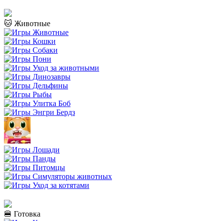
🐱 Животные
🍔 Готовка