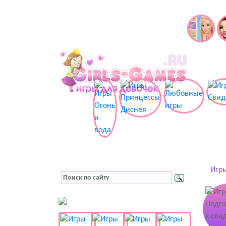
Игры
👚 Одевалки