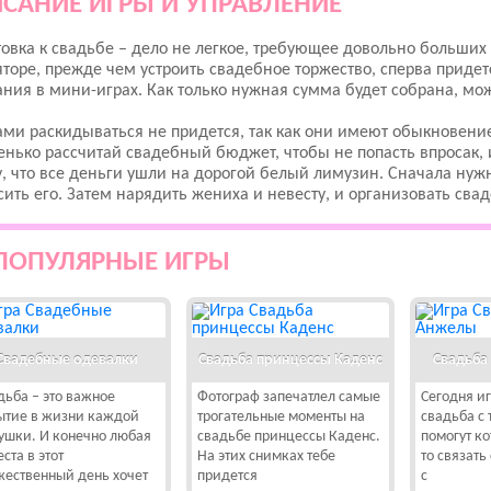
САНИЕ ИГРЫ И УПРАВЛЕНИЕ
овка к свадьбе – дело не легкое, требующее довольно больших
торе, прежде чем устроить свадебное торжество, сперва придет
ния в мини-играх. Как только нужная сумма будет собрана, мо
ми раскидываться не придется, так как они имеют обыкновение
нько рассчитай свадебный бюджет, чтобы не попасть впросак, и
, что все деньги ушли на дорогой белый лимузин. Сначала нуж
сить его. Затем нарядить жениха и невесту, и организовать сва
ПОПУЛЯРНЫЕ ИГРЫ
Свадебные одевалки
Свадьба принцессы Каденс
Свадьба
дьба – это важное
Фотограф запечатлел самые
Сегодня и
ытие в жизни каждой
трогательные моменты на
свадьба с
ушки. И конечно любая
свадьбе принцессы Каденс.
помогут ко
ста в этот
На этих снимках тебе
то связать
жественный день хочет
придется
с