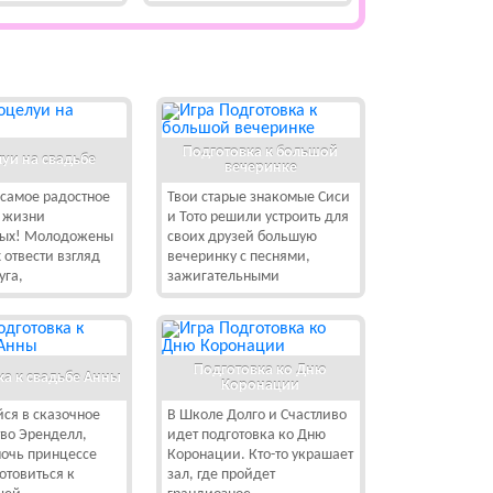
Подготовка к большой
уи на свадьбе
вечеринке
 самое радостное
Твои старые знакомые Сиси
в жизни
и Тото решили устроить для
ых! Молодожены
своих друзей большую
х отвести взгляд
вечеринку с песнями,
уга,
зажигательными
Подготовка ко Дню
ка к свадьбе Анны
Коронации
ся в сказочное
В Школе Долго и Счастливо
во Эренделл,
идет подготовка ко Дню
мочь принцессе
Коронации. Кто-то украшает
отовиться к
зал, где пройдет