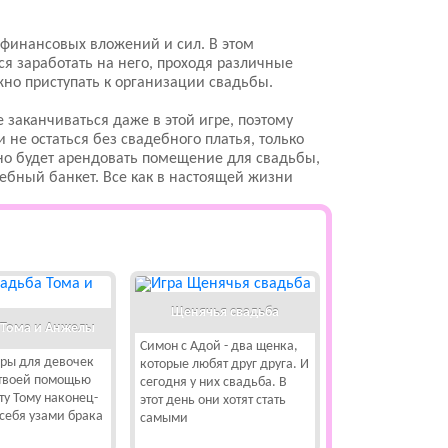
 финансовых вложений и сил. В этом
ся заработать на него, проходя различные
жно приступать к организации свадьбы.
 заканчиваться даже в этой игре, поэтому
 не остаться без свадебного платья, только
но будет арендовать помещение для свадьбы,
дебный банкет. Все как в настоящей жизни
Щенячья свадьба
 Тома и Анжелы
Симон с Адой - два щенка,
гры для девочек
которые любят друг друга. И
 твоей помощью
сегодня у них свадьба. В
ту Тому наконец-
этот день они хотят стать
 себя узами брака
самыми