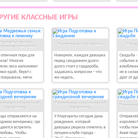
РУГИЕ КЛАССНЫЕ ИГРЫ
Медвежья семья:
Подготовка к Свиданию
Поцел
дготовка к пикнику
- отличная пора для
Наверное, каждая девушка
Свадьба -
ков! Многие
перед свиданием долго-
событие 
тели леса наполняют
долго стоит у гардероба,
влюбленн
нки едой, берут с
задаваясь вопросом – что
не в сила
 покрывала, мячи
же надеть,
друг от др
отовка к новогодней
Подготовка к грандиозной
Подготов
вечеринке
вечеринке
да отправляется на
У Маргариты сегодня день
Отправляй
однюю вечеринку, где
рождения, который
королевст
адеется встретить
девушка решила отметить в
чтобы по
любовь. Чтобы
лучшем клубе города -
Анне подг