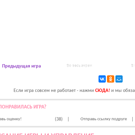
Предыдущая игра
Во весь экран
В
Если игра совсем не работает - нажми
CЮДА!
и мы обязат
ПОНРАВИЛАСЬ ИГРА?
авь оценку!
(38)
|
Отправь ссылку подруге
|