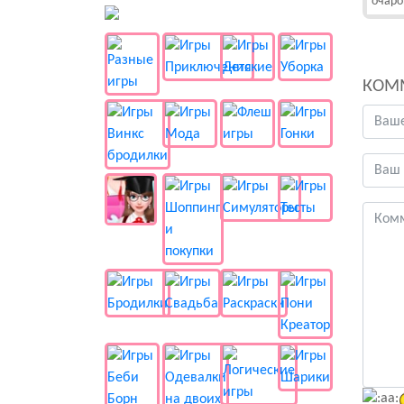
очаро
👻 Разные
КОМ