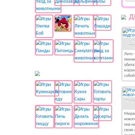
Д
по
Лето 
пикни
обита
корзи
🍔 Готовка
собой
Подг
Миран
новог
она н
свою 