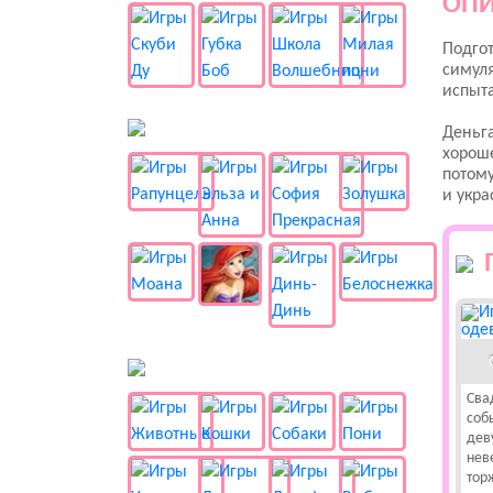
ОПИ
Подгот
симуля
испыта
👸 Принцессы
Деньга
хороше
потому
и укра
🐱 Животные
Сва
соб
дев
неве
тор