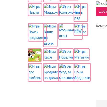
Доба
Комме