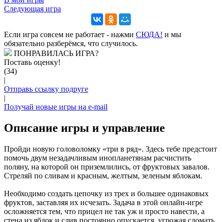
Следующая игра
Если игра совсем не работает - нажми
CЮДА!
и мы
обязательно разберёмся, что случилось.
ПОНРАВИЛАСЬ ИГРА?
Поставь оценку!
(34)
|
Отправь ссылку подруге
|
Получай новые игры на e-mail
Описание игры и управление
Пройди новую головоломку «три в ряд». Здесь тебе предстоит
помочь двум незадачливым инопланетянам расчистить
поляну, на которой он приземлились, от фруктовых завалов.
Стреляй по сливам и красным, желтым, зеленым яблокам.
Необходимо создать цепочку из трех и большее одинаковых
фруктов, заставляя их исчезать. Задача в этой онлайн-игре
осложняется тем, что прицел не так уж и просто навести, а
стена из яблок и слив постоянно опускается, угрожая сломать