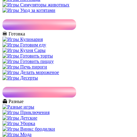
🍔 Готовка
👻 Разные