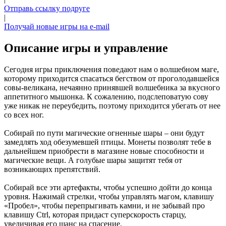
Отправь ссылку подруге
|
Получай новые игры на e-mail
Описание игры и управление
Сегодня игры приключения поведают нам о волшебном маге,
которому приходится спасаться бегством от проголодавшейся
совы-великана, нечаянно принявшей волшебника за вкусного
аппетитного мышонка. К сожалению, подслеповатую сову
уже никак не переубедить, поэтому приходится убегать от нее
со всех ног.
Собирай по пути магические огненные шары – они будут
замедлять ход обезумевшей птицы. Монеты позволят тебе в
дальнейшем приобрести в магазине новые способности и
магические вещи. А голубые шары защитят тебя от
возникающих препятствий.
Собирай все эти артефакты, чтобы успешно дойти до конца
уровня. Нажимай стрелки, чтобы управлять магом, клавишу
«Пробел», чтобы перепрыгивать камни, и не забывай про
клавишу Ctrl, которая придаст суперскорость старцу,
увеличивая его шанс на спасение.