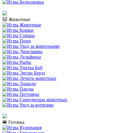
🐱 Животные
🍔 Готовка