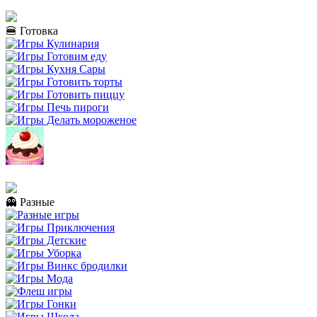
🍔 Готовка
👻 Разные