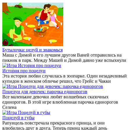
Бутылочка: целуй и знакомься
Маша с Димой и его лучшим другом Ваней отправились на
пикник в парк. Между Машей и Димой давно уже вспыхнули
История про поцелуи
Эта история любви случилась в зоопарке. Один незадачливый
купидон в женском обличье решил, что Грейс и Чакки
Поцелуи для девочек: парочка единорогов
Все маленькие девочки любят волшебных сказочных
единорогов. В этой игре влюбленная парочка единорогов
Селена
Поцелуй в губы
Рапунцель повстречала прекрасного принца, и они
влюбились друг в друга. Теперь принц каждый день