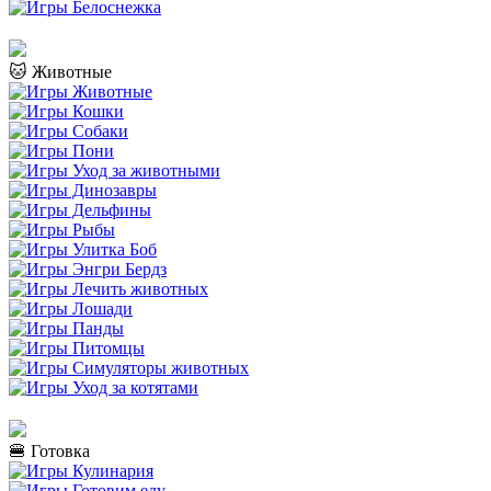
🐱 Животные
🍔 Готовка