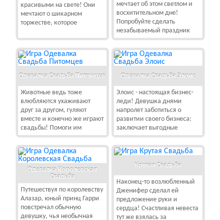
мечтает об этом светлом и
красивыми на свете! Они
восхитительном дне!
мечтают о шикарном
Попробуйте сделать
торжестве, которое
незабываемый праздник
Одевалка Свадьба Питомцев
Одевалка Свадьба Элоис
Животные ведь тоже
Элоис - настоящая бизнес-
влюбляются ухаживают
леди! Девушка днями
друг за другом, гуляют
напролет заботиться о
вместе и конечно же играют
развитии своего бизнеса:
свадьбы! Помоги им
заключает выгодные
Крутая Свадьба
Одевалка Королевская
Свадьба
Наконец-то возлюбленный
Путешествуя по королевству
Дженифер сделал ей
Алазар, юный принц Гарри
предложение руки и
повстречал обычную
сердца! Счастливая невеста
девушку, чья необычная
тут же взялась за