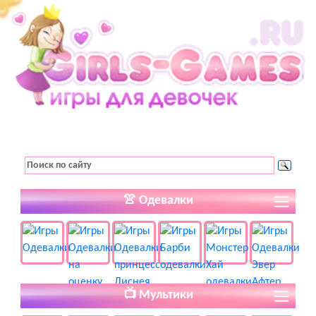
👚 Одевалки
📺 Мультики