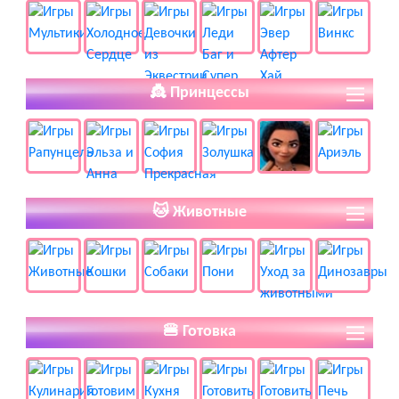
👸 Принцессы
🐱 Животные
🍔 Готовка