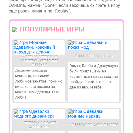
когда красавица будет готова к покорению модного
Олимпа, нажми "Done". если захочешь сыграть в игру
еще разок, кликни по "Replay".
ПОПУЛЯРНЫЕ ИГРЫ
Одевалки и показ мод
Модные одевалки:
красивый наряд для
девочек
Эльза, Барби и Дракулаура
Джемми большая
были приглашены на
модница, ее самое
кастинг для показа мод, но
любимое занятие, помимо
пройдут кастинг только
визажа, это походы по
две из них. И тебе
магазинам одежды. Она
любит
Одевалки модного
Одевалки модные наряды
дизайнера