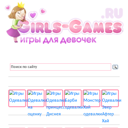
👚 Одевалки
📺 Мультики