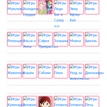
👸 Принцессы
🐱 Животные
🍔 Готовка