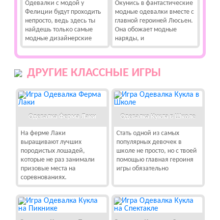
Одевалки с модой у
Окунись в фантастические
Фелиции будут проходить
модные одевалки вместе с
непросто, ведь здесь ты
главной героиней Люсьен.
найдешь только самые
Она обожает модные
модные дизайнерские
наряды, и
ДРУГИЕ КЛАССНЫЕ ИГРЫ
Одевалка Ферма Лаки
Одевалка Кукла в Школе
На ферме Лаки
Стать одной из самых
выращивают лучших
популярных девочек в
породистых лошадей,
школе не просто, но с твоей
которые не раз занимали
помощью главная героиня
призовые места на
игры обязательно
соревнованиях.