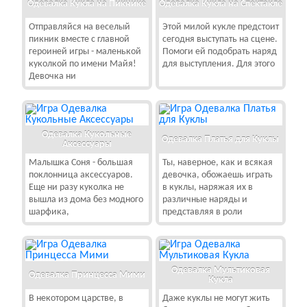
Одевалка Кукла на Пикнике
Одевалка Кукла на Спектакле
Отправляйся на веселый
Этой милой кукле предстоит
пикник вместе с главной
сегодня выступать на сцене.
героиней игры - маленькой
Помоги ей подобрать наряд
куколкой по имени Майя!
для выступления. Для этого
Девочка ни
Одевалка Кукольные
Одевалка Платья для Куклы
Аксессуары
Малышка Соня - большая
Ты, наверное, как и всякая
поклонница аксессуаров.
девочка, обожаешь играть
Еще ни разу куколка не
в куклы, наряжая их в
вышла из дома без модного
различные наряды и
шарфика,
представляя в роли
Одевалка Мультиковая
Одевалка Принцесса Мими
Кукла
В некотором царстве, в
Даже куклы не могут жить