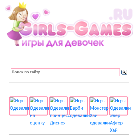
👚 Одевалки
📺 Мультики