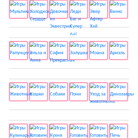
👸 Принцессы
🐱 Животные
🍔 Готовка