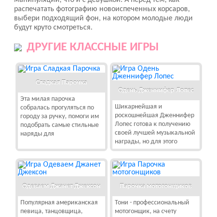
манипуляции, что и с девушкой. А перед тем, как
распечатать фотографию новоиспеченных корсаров,
выбери подходящий фон, на котором молодые люди
будут круто смотреться.
ДРУГИЕ КЛАССНЫЕ ИГРЫ
Сладкая Парочка
Одень Дженнифер Лопес
Эта милая парочка
Шикарнейшая и
собралась прогуляться по
роскошнейшая Дженнифер
городу за ручку, помоги им
Лопес готова к получению
подобрать самые стильные
своей лучшей музыкальной
наряды для
награды, но для этого
Одеваем Джанет Джексон
Парочка мотогонщиков
Популярная американская
Тони - профессиональный
певица, танцовщица,
мотогонщик, на счету