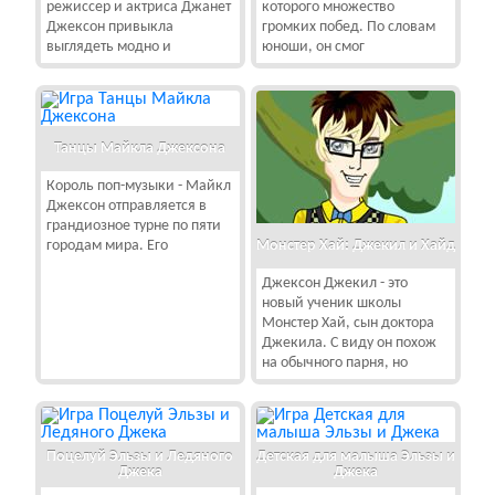
режиссер и актриса Джанет
которого множество
Джексон привыкла
громких побед. По словам
выглядеть модно и
юноши, он смог
Танцы Майкла Джексона
Король поп-музыки - Майкл
Джексон отправляется в
грандиозное турне по пяти
Монстер Хай: Джекил и Хайд
городам мира. Его
Джексон Джекил - это
новый ученик школы
Монстер Хай, сын доктора
Джекила. С виду он похож
на обычного парня, но
Поцелуй Эльзы и Ледяного
Детская для малыша Эльзы и
Джека
Джека