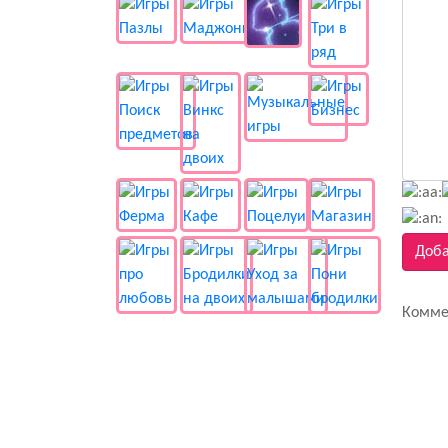
Доба
Комме