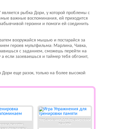
является рыбка Дори, у которой проблемы с
 самые важные воспоминания, ей приходится
забывчивой героини и помоги ей соединить
 затем вооружайся мышью и постарайся за
нием героев мультфильма: Марлина, Чавка,
правишься с заданием, сможешь перейти на
а если зазеваешься и таймер тебя обгонит,
о Дори еще разок, только на более высокой
Упражнения для тренировки
памяти
овка памяти:
наем предметы