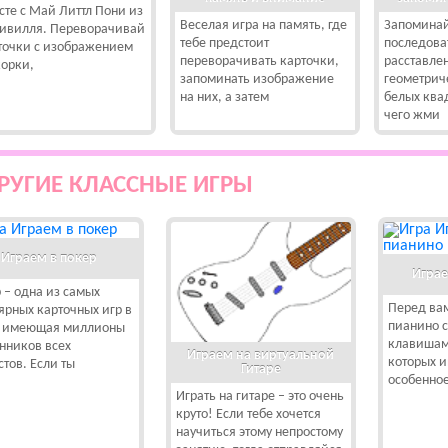
сте с Май Литтл Пони из
Веселая игра на память, где
Запоминай
ивилля. Переворачивай
тебе предстоит
последова
точки с изображением
переворачивать карточки,
расставле
орки,
запоминать изображение
геометрич
на них, а затем
белых ква
чего жми
РУГИЕ КЛАССНЫЕ ИГРЫ
Играем в покер
Играе
 – одна из самых
Перед ва
ярных карточных игр в
пианино 
, имеющая миллионы
клавишам
нников всех
Играем на виртуальной
которых и
стов. Если ты
Гитаре
особенное
Играть на гитаре – это очень
круто! Если тебе хочется
научиться этому непростому