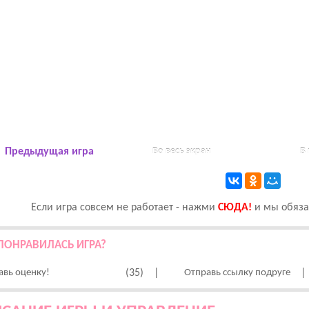
Предыдущая игра
Во весь экран
В
Если игра совсем не работает - нажми
CЮДА!
и мы обязат
ПОНРАВИЛАСЬ ИГРА?
авь оценку!
(35)
|
Отправь ссылку подруге
|