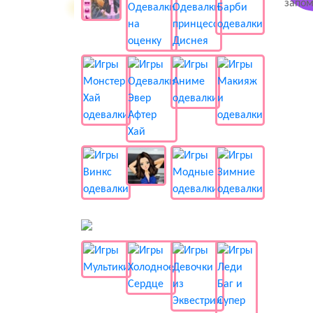
📺 Мультики