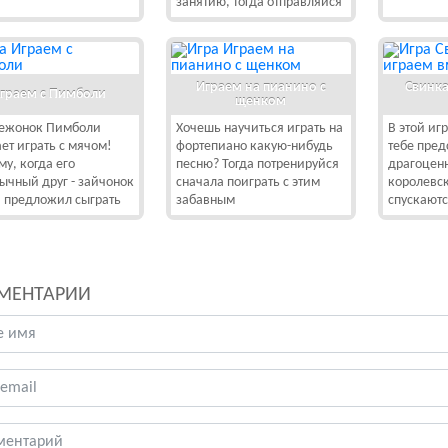
занятию, тогда отправляйся
Играем на пианино с
Свинка
граем с Пимболи
щенком
ежонок Пимболи
Хочешь научиться играть на
В этой иг
ет играть с мячом!
фортепиано какую-нибудь
тебе пред
му, когда его
песню? Тогда потренируйся
драгоцен
ычный друг - зайчонок
сначала поиграть с этим
королевс
предложил сыграть
забавным
спускают
МЕНТАРИИ