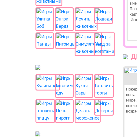
вме
Пон
кар
Иск
Д
🍔 Готовка
Покер
попул
мире
покло
возра
👻 Разные