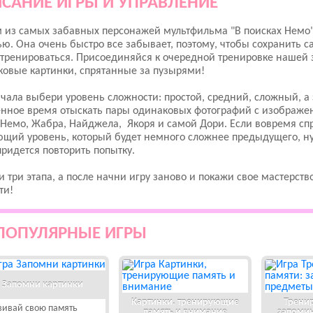
САНИЕ ИГРЫ И УПРАВЛЕНИЕ
из самых забавных персонажей мультфильма "В поисках Немо" 
ю. Она очень быстро все забывает, поэтому, чтобы сохранить
тренироваться. Присоединяйся к очередной тренировке нашей 
овые картинки, спрятанные за пузырями!
чала выбери уровень сложности: простой, средний, сложный, а
нное время отыскать пары одинаковых фотографий с изображе
 Немо, Жабра, Найджела, Якоря и самой Дори. Если вовремя с
щий уровень, который будет немного сложнее предыдущего, ну 
придется повторить попытку.
 три этапа, а после начни игру заново и покажи свое мастерств
ти!
ПОПУЛЯРНЫЕ ИГРЫ
Запомни картинки
Картинки, тренирующие
Тренир
вивай свою память
память и внимание
запоми