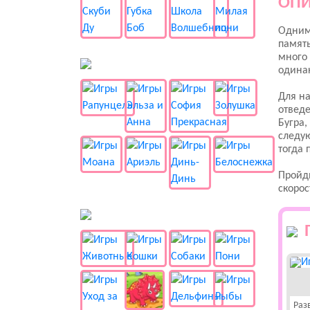
ОПИ
Одним 
память
много 
👸 Принцессы
одинак
Для на
отведе
Бугра,
следую
тогда 
Пройди
скорос
🐱 Животные
Раз