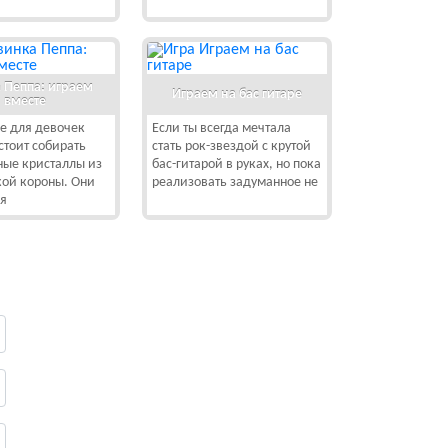
 Пеппа: играем
Играем на бас гитаре
вместе
ре для девочек
Если ты всегда мечтала
стоит собирать
стать рок-звездой с крутой
ные кристаллы из
бас-гитарой в руках, но пока
кой короны. Они
реализовать задуманное не
ся