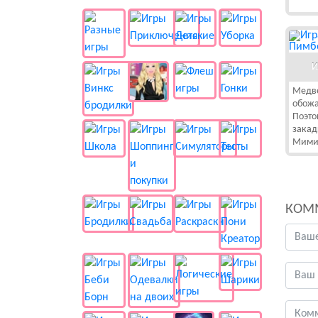
И
Медв
обожа
Поэто
закад
Мими 
КОМ