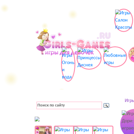
Игры
👚 Одевалки