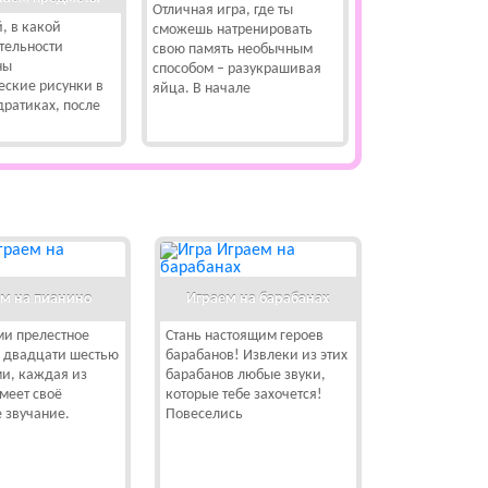
Отличная игра, где ты
, в какой
сможешь натренировать
тельности
свою память необычным
ны
способом – разукрашивая
еские рисунки в
яйца. В начале
дратиках, после
м на пианино
Играем на барабанах
ми прелестное
Стань настоящим героев
с двадцати шестью
барабанов! Извлеки из этих
и, каждая из
барабанов любые звуки,
меет своё
которые тебе захочется!
 звучание.
Повеселись