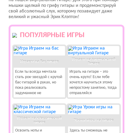
на нашей виртуальной гитаре. Для этого при помощи
мышки щелкай по грифу гитары и продемонстрируй
свой абсолютный слух, которому позавидует даже
великий и ужасный Эрик Клэптон!
ПОПУЛЯРНЫЕ ИГРЫ
Играем на виртуальной
Играем на бас гитаре
Гитаре
Если ты всегда мечтала
Играть на гитаре – это
стать рок-звездой с крутой
очень круто! Если тебе
бас-гитарой в руках, но
хочется научиться этому
пока реализовать
непростому занятию, тогда
задуманное не
отправляйся
Играем на классической
Уроки игры на гитаре
гитаре
Освоить ноты и
Здесь ты сможешь не