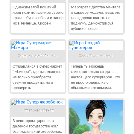
Однажды злой кошачий
Маргарет с детства мечтала
лорд похитил щенков своего
о карьере модели, ведь это
врага – Суперсобаки и запер
так здорово шагать по
их в темнице. Скорей
подиуму, демонстрируя
публике новые
Супермаркет Мэмори
Создай супергероя
Отправляйся в супермаркет
Теперь ты можешь
"Мэмори", где ты сможешь
самостоятельно создать
не только приобрести
настоящего супергероя. Это
свежие продукты, но и
не просто одевалка с
проверить
обычными костюмами.
Супер жеребенок
В некотором царстве, в
далеком государстве жил-
был маленький жеребенок.