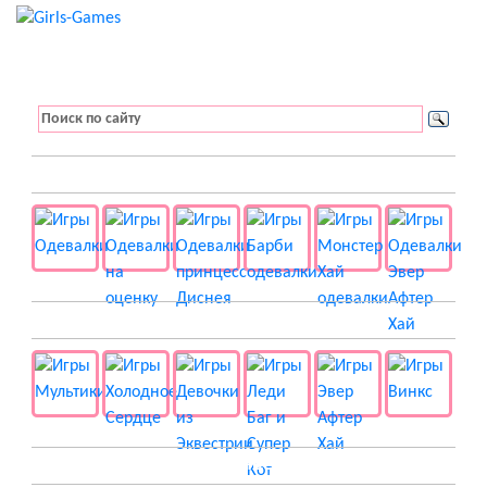
👚 Одевалки
📺 Мультики
👸 Принцессы