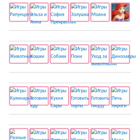
🐱 Животные
🍔 Готовка
👻 Разные