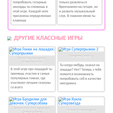
попробовать гитарные
только развлечься
аккорды ты сможешь в
бренчанием на гитаре, но
этой игре. Каждой ноте
и развить музыкальный
присвоена определенная
слух. В главном меню ты
клавиша
ДРУГИЕ КЛАССНЫЕ ИГРЫ
Суперпрыжки 2
Гонки на лошадях:
Суперпрыжки
Ты когда-нибудь скакал на
В этой игре про лошадей ты
лошади? Нет? Теперь у тебя
примешь участие в самых
появится возможность
популярных гонках, где
попробовать себ в качестве
участвуют лучшие скакуны
наездника.
со всего
Бродилки для девочек:
Кукла Суперзвезда
Суперсобака