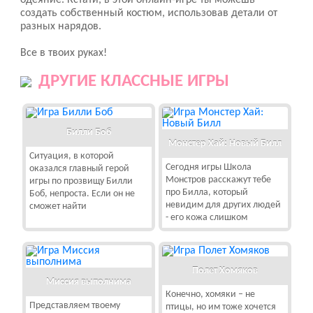
одеяние. Кстати, в этой онлайн-игре ты можешь
создать собственный костюм, использовав детали от
разных нарядов.
Все в твоих руках!
ДРУГИЕ КЛАССНЫЕ ИГРЫ
Билли Боб
Монстер Хай: Новый Билл
Ситуация, в которой
Сегодня игры Школа
оказался главный герой
Монстров расскажут тебе
игры по прозвищу Билли
про Билла, который
Боб, непроста. Если он не
невидим для других людей
сможет найти
- его кожа слишком
Полет Хомяков
Миссия выполнима
Конечно, хомяки – не
Представляем твоему
птицы, но им тоже хочется