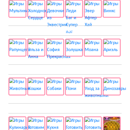
👸 Принцессы
🐱 Животные
🍔 Готовка