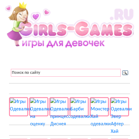
👚 Одевалки
📺 Мультики