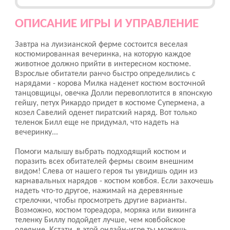
ОПИСАНИЕ ИГРЫ И УПРАВЛЕНИЕ
Завтра на луизианской ферме состоится веселая
костюмированная вечеринка, на которую каждое
животное должно прийти в интересном костюме.
Взрослые обитатели ранчо быстро определились с
нарядами - корова Милка наденет костюм восточной
танцовщицы, овечка Долли перевоплотится в японскую
гейшу, петух Рикардо придет в костюме Супермена, а
козел Савелий оденет пиратский наряд. Вот только
теленок Билл еще не придумал, что надеть на
вечеринку...
Помоги малышу выбрать подходящий костюм и
поразить всех обитателей фермы своим внешним
видом! Слева от нашего героя ты увидишь один из
карнавальных нарядов - костюм ковбоя. Если захочешь
надеть что-то другое, нажимай на деревянные
стрелочки, чтобы просмотреть другие варианты.
Возможно, костюм тореадора, моряка или викинга
теленку Биллу подойдет лучше, чем ковбойское