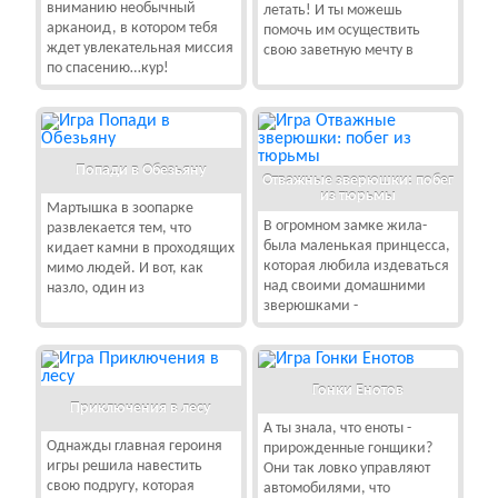
вниманию необычный
летать! И ты можешь
арканоид, в котором тебя
помочь им осуществить
ждет увлекательная миссия
свою заветную мечту в
по спасению…кур!
Попади в Обезьяну
Отважные зверюшки: побег
из тюрьмы
Мартышка в зоопарке
В огромном замке жила-
развлекается тем, что
была маленькая принцесса,
кидает камни в проходящих
которая любила издеваться
мимо людей. И вот, как
над своими домашними
назло, один из
зверюшками -
Гонки Енотов
Приключения в лесу
А ты знала, что еноты -
Однажды главная героиня
прирожденные гонщики?
игры решила навестить
Они так ловко управляют
свою подругу, которая
автомобилями, что