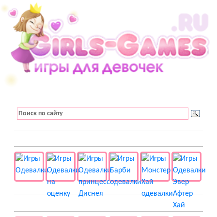
👚 Одевалки
📺 Мультики