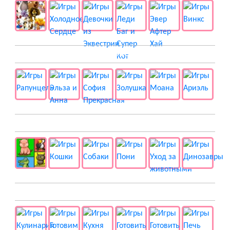
👸 Принцессы
🐱 Животные
🍔 Готовка