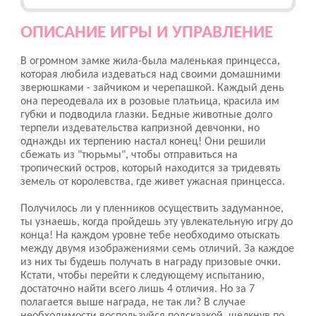
ОПИСАНИЕ ИГРЫ И УПРАВЛЕНИЕ
В огромном замке жила-была маленькая принцесса,
которая любила издеваться над своими домашними
зверюшками - зайчиком и черепашкой. Каждый день
она переодевала их в розовые платьица, красила им
губки и подводила глазки. Бедные животные долго
терпели издевательства капризной девчонки, но
однажды их терпению настал конец! Они решили
сбежать из "тюрьмы", чтобы отправиться на
тропический остров, который находится за тридевять
земель от королевства, где живет ужасная принцесса.
Получилось ли у пленников осуществить задуманное,
ты узнаешь, когда пройдешь эту увлекательную игру до
конца! На каждом уровне тебе необходимо отыскать
между двумя изображениями семь отличий. За каждое
из них ты будешь получать в награду призовые очки.
Кстати, чтобы перейти к следующему испытанию,
достаточно найти всего лишь 4 отличия. Но за 7
полагается выше награда, не так ли? В случае