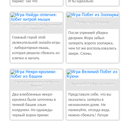
парню! Так что
И ты идеально
Побег из Зоопарка
Найди отличия: побег хитрой
мыши
После утренней уборки
Главный герой этой
дворник Жора забыл
увлекательной онлайн игры
запереть ворота зоопарка,
- лабораторная мышь,
чем тут же воспользовались
которая решила сбежать из
звери. Слоны,
клетки и начать
Некро-кролики: побег из
Великий Побег из Кухни
башни
Два влюбленных некро-
Представьте себе, что вы
кролика были заточены в
оказались заперты в
темной башне злым
незнакомом доме. Не
колдуном. Но однажды
паникуйте, отсюда ведь
черный ворон принес
можно сбежать! Лучше