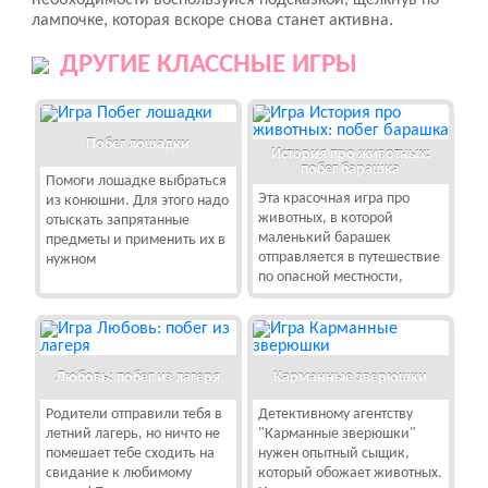
необходимости воспользуйся подсказкой, щелкнув по
лампочке, которая вскоре снова станет активна.
ДРУГИЕ КЛАССНЫЕ ИГРЫ
Побег лошадки
История про животных:
побег барашка
Помоги лошадке выбраться
Эта красочная игра про
из конюшни. Для этого надо
животных, в которой
отыскать запрятанные
маленький барашек
предметы и применить их в
отправляется в путешествие
нужном
по опасной местности,
Любовь: побег из лагеря
Карманные зверюшки
Родители отправили тебя в
Детективному агентству
летний лагерь, но ничто не
"Карманные зверюшки"
помешает тебе сходить на
нужен опытный сыщик,
свидание к любимому
который обожает животных.