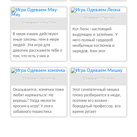
Одеваем Леона
Одеваем Мяу-Мяу
Кот Леон - настоящий
В мире кошек действуют
выдумщик и затейник. У
иные законы, чем в мире
него полный гардероб
людей. Эта игра для
необычных костюмов и
девочек расскажете тебе о
нарядов. Кем этот
том, что есть у них и
Одеваем хомячка
Одеваем Мишку
Оказывается, хомячки тоже
Этот симпатичный мишка
любят наряжаться! Не
плохо разбирается в моде,
веришь? Тогда милости
поэтому его хозяин -
просим в игру! У этого
бородатый профессор, все
забавного пушистика
время ругает