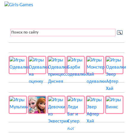
👚 Одевалки
📺 Мультики
👸 Принцессы