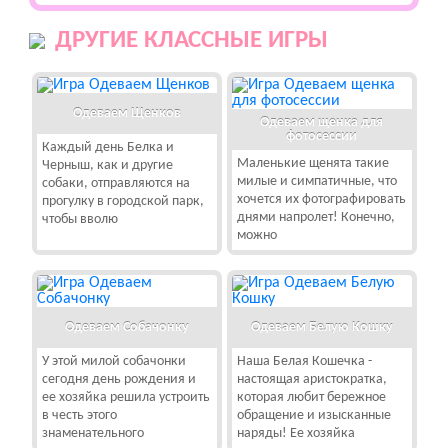
ДРУГИЕ КЛАССНЫЕ ИГРЫ
Одеваем Щенков
Одеваем щенка для
фотосессии
Каждый день Белка и
Маленькие щенята такие
Черныш, как и другие
милые и симпатичные, что
собаки, отправляются на
хочется их фотографировать
прогулку в городской парк,
днями напролет! Конечно,
чтобы вволю
можно
Одеваем Собачонку
Одеваем Белую Кошку
У этой милой собачонки
Наша Белая Кошечка -
сегодня день рождения и
настоящая аристократка,
ее хозяйка решила устроить
которая любит бережное
в честь этого
обращение и изысканные
знаменательного
наряды! Ее хозяйка