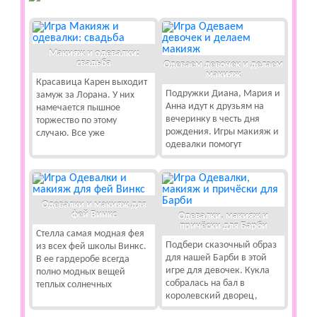
Макияж и одевалки:
свадьба
Одеваем девочек и делаем
макияж
Красавица Карен выходит
Подружки Диана, Мария и
замуж за Лорана. У них
Анна идут к друзьям на
намечается пышное
вечеринку в честь дня
торжество по этому
рождения. Игры макияж и
случаю. Все уже
одевалки помогут
Одевалки и макияж для
фей Винкс
Одевалки, макияж и
причёски для Барби
Стелла самая модная фея
Подбери сказочный образ
из всех фей школы Винкс.
для нашей Барби в этой
В ее гардеробе всегда
игре для девочек. Кукла
полно модных вещей
собралась на бал в
теплых солнечных
королевский дворец,