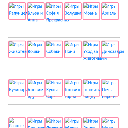
🐱 Животные
🍔 Готовка
👻 Разные