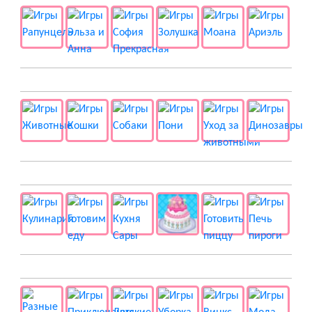
🐱 Животные
🍔 Готовка
👻 Разные