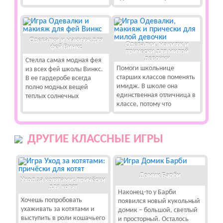
Одевалки и макияж для
Одевалки, макияж и
фей Винкс
прически для милой
девочки
Стелла самая модная фея
Помоги школьнице
из всех фей школы Винкс.
старших классов поменять
В ее гардеробе всегда
имидж. В школе она
полно модных вещей
единственная отличница в
теплых солнечных
классе, потому что
ДРУГИЕ КЛАССНЫЕ ИГРЫ
Домик Барби
Уход за котятами: причёски
для котят
Наконец-то у Барби
Хочешь попробовать
появился новый кукольный
ухаживать за котятами и
домик – большой, светлый
выступить в роли кошачьего
и просторный. Осталось