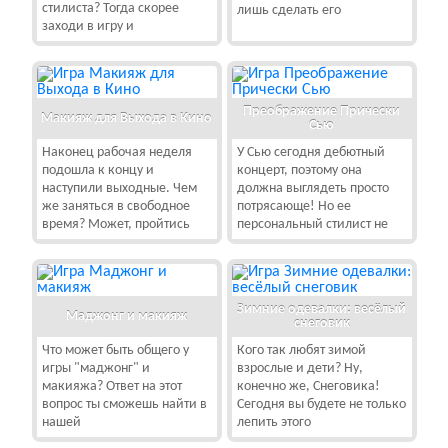
стилиста? Тогда скорее
лишь сделать его
заходи в игру и
Преображение Прически
Макияж для Выхода в Кино
Сью
Наконец рабочая неделя
У Сью сегодня дебютный
подошла к концу и
концерт, поэтому она
наступили выходные. Чем
должна выглядеть просто
же заняться в свободное
потрясающе! Но ее
время? Может, пройтись
персональный стилист не
Зимние одевалки: весёлый
Маджонг и макияж
снеговик
Что может быть общего у
Кого так любят зимой
игры "маджонг" и
взрослые и дети? Ну,
макияжа? Ответ на этот
конечно же, Снеговика!
вопрос ты сможешь найти в
Сегодня вы будете не только
нашей
лепить этого