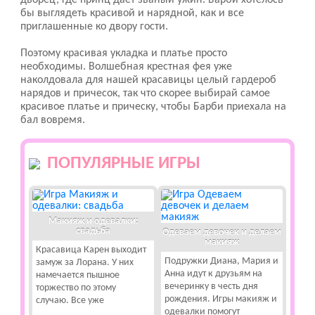
дворец, где принц дает званый ужин. Барби хотелось
бы выглядеть красивой и нарядной, как и все
приглашенные ко двору гости.
Поэтому красивая укладка и платье просто
необходимы. Волшебная крестная фея уже
наколдовала для нашей красавицы целый гардероб
нарядов и причесок, так что скорее выбирай самое
красивое платье и прическу, чтобы Барби приехала на
бал вовремя.
ПОПУЛЯРНЫЕ ИГРЫ
Макияж и одевалки:
свадьба
Одеваем девочек и делаем
макияж
Красавица Карен выходит
Подружки Диана, Мария и
замуж за Лорана. У них
Анна идут к друзьям на
намечается пышное
вечеринку в честь дня
торжество по этому
рождения. Игры макияж и
случаю. Все уже
одевалки помогут