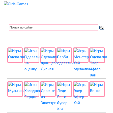
👚 Одевалки
📺 Мультики
👸 Принцессы