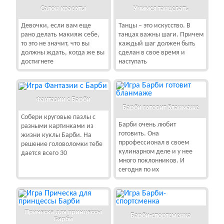
Салон красоты
Учимся танцевать
Девочки, если вам еще
Танцы – это искусство. В
рано делать макияж себе,
танцах важны шаги. Причем
то это не значит, что вы
каждый шаг должен быть
должны ждать, когда же вы
сделан в свое время и
достигнете
наступать
Фантазии с Барби
Барби готовит бланмаже
Собери круговые пазлы с
Барби очень любит
разными картинками из
готовить. Она
жизни куклы Барби. На
пррофессионал в своем
решение головоломки тебе
кулинарном деле и у нее
дается всего 30
много поклонников. И
сегодня по их
Прическа для принцессы
Барби-спортсменка
Барби