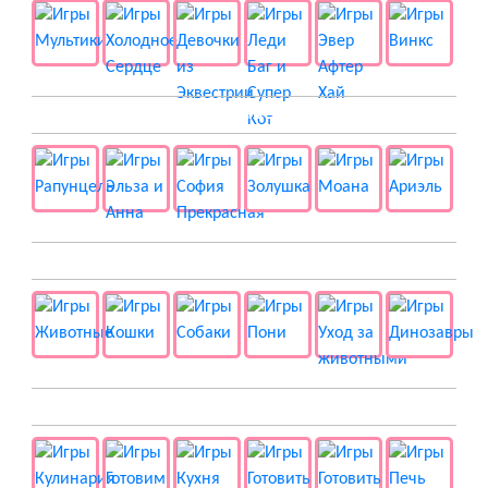
👸 Принцессы
🐱 Животные
🍔 Готовка