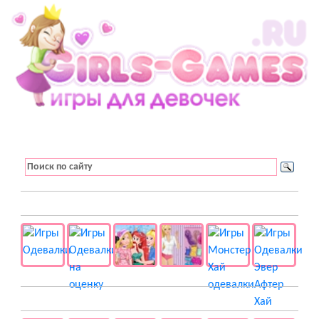
👚 Одевалки
📺 Мультики