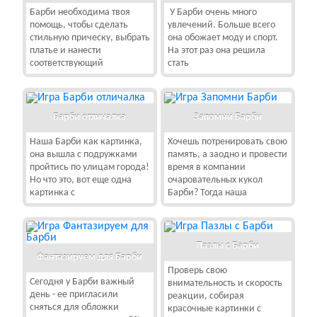
Барби необходима твоя
У Барби очень много
помощь, чтобы сделать
увлечений. Больше всего
стильную прическу, выбрать
она обожает моду и спорт.
платье и нанести
На этот раз она решила
соответствующий
стать
Барби отличалка
Запомни Барби
Наша Барби как картинка,
Хочешь потренировать свою
она вышла с подружками
память, а заодно и провести
пройтись по улицам города!
время в компании
Но что это, вот еще одна
очаровательных кукол
картинка с
Барби? Тогда наша
Пазлы с Барби
Фантазируем для Барби
Проверь свою
Сегодня у Барби важный
внимательность и скорость
день - ее пригласили
реакции, собирая
сняться для обложки
красочные картинки с