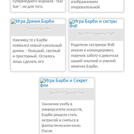
супермодного журнала "Star
изображением
Sue". но для того,
очаровательной
Домик Барби
Барби и сестры Фэб
Наконец-то у Барби
Родители сестренок Фэб
появился новый кукольный
уехали в командировку,
домик – большой, светлый
поручив заботу о девочках
и просторный. Осталось
нашей опытной и умелой
лишь сделать его
нянечке Барби.
Барби и Секрет феи
Закончив учебу в
университете искусств,
Барби решила стать
актрисой и сняться в
фантастическом кино.
После