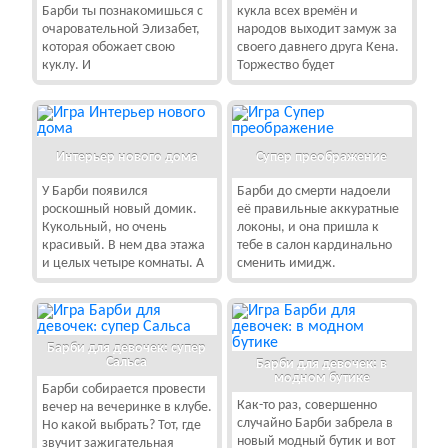
Барби ты познакомишься с
кукла всех времён и
очаровательной Элизабет,
народов выходит замуж за
которая обожает свою
своего давнего друга Кена.
куклу. И
Торжество будет
Интерьер нового дома
Супер преображение
У Барби появился
Барби до смерти надоели
роскошный новый домик.
её правильные аккуратные
Кукольный, но очень
локоны, и она пришла к
красивый. В нем два этажа
тебе в салон кардинально
и целых четыре комнаты. А
сменить имидж.
Барби для девочек: супер
Сальса
Барби для девочек: в
модном бутике
Барби собирается провести
Как-то раз, совершенно
вечер на вечеринке в клубе.
случайно Барби забрела в
Но какой выбрать? Тот, где
новый модный бутик и вот
звучит зажигательная