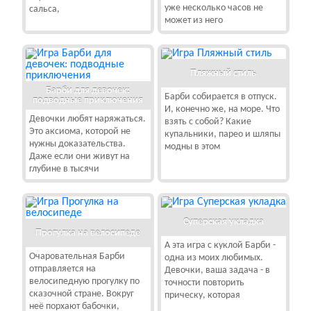
уже несколько часов не
сальса,
может из него
Пляжный стиль
Барби для девочек:
Барби собирается в отпуск.
подводные приключения
И, конечно же, на море. Что
Девочки любят наряжаться.
взять с собой? Какие
Это аксиома, которой не
купальники, парео и шляпы
нужны доказательства.
модны в этом
Даже если они живут на
глубине в тысячи
Суперская укладка
Прогулка на велосипеде
А эта игра с куклой Барби -
Очаровательная Барби
одна из моих любимых.
отправляется на
Девочки, ваша задача - в
велосипедную прогулку по
точности повторить
сказочной стране. Вокруг
прическу, которая
неё порхают бабочки,