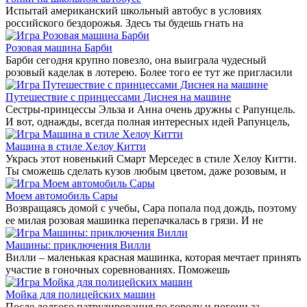
Испытай американский школьный автобус в условиях
российского бездорожья. Здесь ты будешь гнать на
Розовая машина Барби
Барби сегодня крупно повезло, она выиграла чудесный
розовый каделак в лотерею. Более того ее тут же пригласили
Путешествие c принцессами Диснея на машине
Сестры-принцессы Эльза и Анна очень дружны с Рапунцель.
И вот, однажды, всегда полная интересных идей Рапунцель,
Машина в стиле Хелоу Китти
Укрась этот новенький Смарт Мерседес в стиле Хелоу Китти.
Ты сможешь сделать кузов любым цветом, даже розовым, и
Моем автомобиль Сары
Возвращаясь домой с учебы, Сара попала под дождь, поэтому
ее милая розовая машинка перепачкалась в грязи. И не
Машины: приключения Вилли
Вилли – маленькая красная машинка, которая мечтает принять
участие в гоночных соревнованиях. Поможешь
Мойка для полицейских машин
После долгого патрулирования по городу и погони за