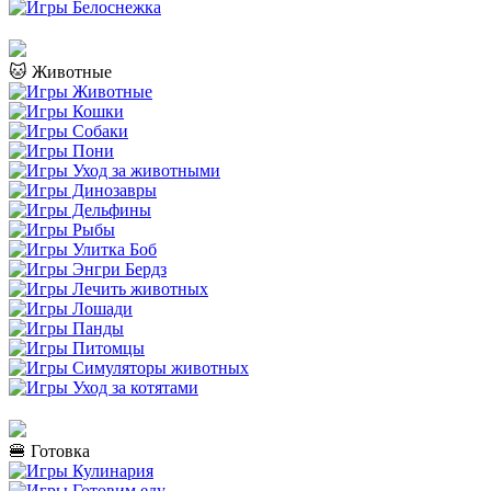
🐱 Животные
🍔 Готовка